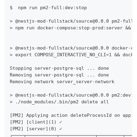
$  npm run pm2-full:dev:stop
> @nestjs-mod-fullstack/source@0.0.0 pm2-full:
> npm run docker-compose:stop-prod:server && n
> @nestjs-mod-fullstack/source@0.0.0 docker-co
> export COMPOSE_INTERACTIVE_NO_CLI=1 && docke
Stopping server-postgre-sql ... done
Removing server-postgre-sql ... done
Removing network server_server-network
> @nestjs-mod-fullstack/source@0.0.0 pm2:dev:s
> ./node_modules/.bin/pm2 delete all
[PM2] Applying action deleteProcessId on app [
[PM2] [client](1) ✓
[PM2] [server](0) ✓
┌────┬───────────┬─────────────┬─────────┬────