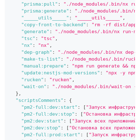
"prisma:pull"
:
"./node_modules/.bin/nx run
"prisma:generate"
:
"./node_modules/.bin/nx
"_____utils_____"
:
"_____utils_____"
,
"copy-front-to-backend"
:
"rm -rf dist/apps
"generate"
:
"./node_modules/.bin/nx run-ma
"tsc"
:
"tsc"
,
"nx"
:
"nx"
,
"dep-graph"
:
"./node_modules/.bin/nx dep-g
"make-ts-list"
:
"./node_modules/.bin/rucke
"manual:prepare"
:
"npm run generate && npm
"update:nestjs-mod-versions"
:
"npx -y npm-
"rucken"
:
"rucken"
,
"wait-on"
:
"./node_modules/.bin/wait-on --
}
,
"scriptsComments"
:
{
"pm2-full:dev:start"
:
[
"Запуск инфраструкт
"pm2-full:dev:stop"
:
[
"Остановка инфрастру
"pm2:dev:start"
:
[
"Запуск всех приложений 
"pm2:dev:stop"
:
[
"Остановка всех приложени
"pm2-full:prod:start"
:
[
"Запуск инфраструк