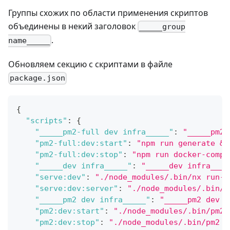
Группы схожих по области применения скриптов
объединены в некий заголовок
_____group
.
name_____
Обновляем секцию с скриптами в файле
package.json
{
"scripts"
:
{
"_____pm2-full dev infra_____"
:
"_____pm2-
"pm2-full:dev:start"
:
"npm run generate &&
"pm2-full:dev:stop"
:
"npm run docker-compo
"_____dev infra_____"
:
"_____dev infra____
"serve:dev"
:
"./node_modules/.bin/nx run-m
"serve:dev:server"
:
"./node_modules/.bin/n
"_____pm2 dev infra_____"
:
"_____pm2 dev i
"pm2:dev:start"
:
"./node_modules/.bin/pm2 
"pm2:dev:stop"
:
"./node_modules/.bin/pm2 d