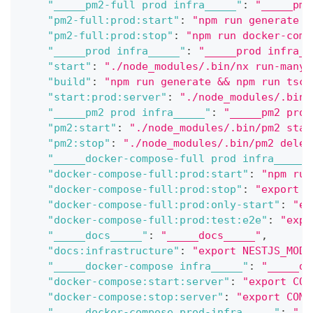
"_____pm2-full prod infra_____"
:
"_____pm2
"pm2-full:prod:start"
:
"npm run generate &
"pm2-full:prod:stop"
:
"npm run docker-comp
"_____prod infra_____"
:
"_____prod infra__
"start"
:
"./node_modules/.bin/nx run-many 
"build"
:
"npm run generate && npm run tsc:
"start:prod:server"
:
"./node_modules/.bin/
"_____pm2 prod infra_____"
:
"_____pm2 prod
"pm2:start"
:
"./node_modules/.bin/pm2 star
"pm2:stop"
:
"./node_modules/.bin/pm2 delet
"_____docker-compose-full prod infra_____"
"docker-compose-full:prod:start"
:
"npm run
"docker-compose-full:prod:stop"
:
"export C
"docker-compose-full:prod:only-start"
:
"ex
"docker-compose-full:prod:test:e2e"
:
"expo
"_____docs_____"
:
"_____docs_____"
,
"docs:infrastructure"
:
"export NESTJS_MODE
"_____docker-compose infra_____"
:
"_____do
"docker-compose:start:server"
:
"export COM
"docker-compose:stop:server"
:
"export COMP
"_____docker-compose prod-infra_____"
:
"__