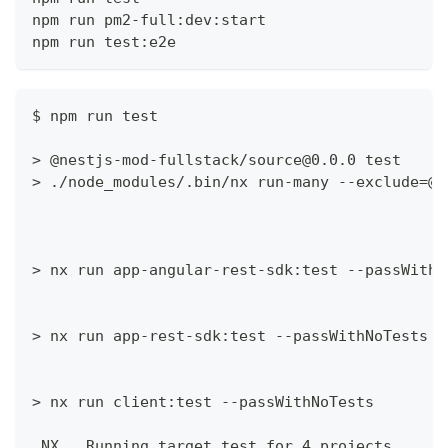
npm run pm2-full:dev:start
npm run test:e2e
$ npm run test
> @nestjs-mod-fullstack/source@0.0.0 test
> ./node_modules/.bin/nx run-many --exclude=@n
> nx run app-angular-rest-sdk:test --passWithN
> nx run app-rest-sdk:test --passWithNoTests
> nx run client:test --passWithNoTests
 NX   Running target test for 4 projects