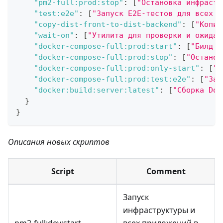
"pm2-full:prod:stop"
:
[
"Остановка инфрастр
"test:e2e"
:
[
"Запуск E2E-тестов для всех п
"copy-dist-front-to-dist-backend"
:
[
"Копир
"wait-on"
:
[
"Утилита для проверки и ожидан
"docker-compose-full:prod:start"
:
[
"Билд и
"docker-compose-full:prod:stop"
:
[
"Останов
"docker-compose-full:prod:only-start"
:
[
"З
"docker-compose-full:prod:test:e2e"
:
[
"Зап
"docker:build:server:latest"
:
[
"Сборка Doc
}
}
Описания новых скриптов
Script
Comment
Запуск
инфраструктуры и
pm2-full:dev
:start
всех приложений в