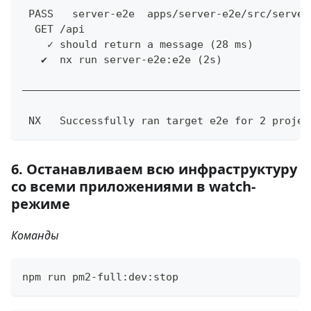
 PASS   server-e2e  apps/server-e2e/src/server
  GET /api
    ✓ should return a message (28 ms)
   ✔  nx run server-e2e:e2e (2s)
——————————————————————————————————————————————
 NX   Successfully ran target e2e for 2 projec
6. Останавливаем всю инфраструктуру
со всеми приложениями в watch-
режиме
Команды
npm run pm2-full:dev:stop