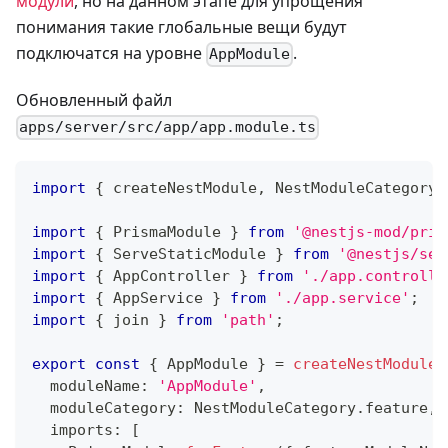
модули
, но на данном этапе для упрощения
понимания такие глобальные вещи будут
подключатся на уровне
.
AppModule
Обновленный файл
apps/server/src/app/app.module.ts
import
{
 createNestModule
,
 NestModuleCategory 
import
{
 PrismaModule 
}
from
'@nestjs-mod/pris
import
{
 ServeStaticModule 
}
from
'@nestjs/ser
import
{
 AppController 
}
from
'./app.controlle
import
{
 AppService 
}
from
'./app.service'
;
import
{
 join 
}
from
'path'
;
export
const
{
 AppModule 
}
=
createNestModule
(
  moduleName
:
'AppModule'
,
  moduleCategory
:
 NestModuleCategory
.
feature
,
  imports
:
[