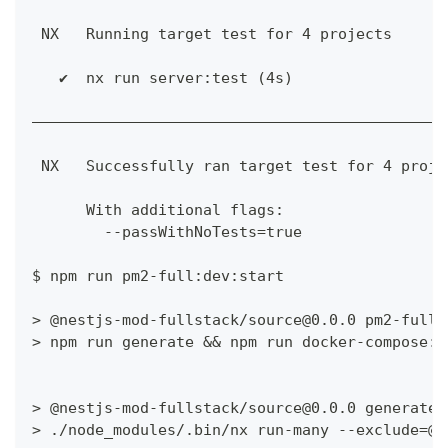
 NX   Running target test for 4 projects
   ✔  nx run server:test (4s)
——————————————————————————————————————————————
 NX   Successfully ran target test for 4 proje
      With additional flags:
        --passWithNoTests=true
$ npm run pm2-full:dev:start
> @nestjs-mod-fullstack/source@0.0.0 pm2-full:
> npm run generate && npm run docker-compose:s
> @nestjs-mod-fullstack/source@0.0.0 generate
> ./node_modules/.bin/nx run-many --exclude=@n