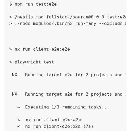
$ npm run test:e2e
> @nestjs-mod-fullstack/source@0.0.0 test:e2e
> ./node_modules/.bin/nx run-many --exclude=@n
> nx run client-e2e:e2e
> playwright test
 NX   Running target e2e for 2 projects and 1 
 NX   Running target e2e for 2 projects and 1 
   →  Executing 1/3 remaining tasks...
   ⠧  nx run client-e2e:e2e
   ✔  nx run client-e2e:e2e (7s)