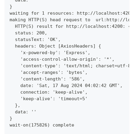
}
waiting for 1 resources: http://localhost:4200
making HTTP(S) head request to  url:http://loc
  HTTP(S) result for http://localhost:4200: {
  status: 200,
  statusText: 'OK',
  headers: Object [AxiosHeaders] {
    'x-powered-by': 'Express',
    'access-control-allow-origin': '*',
    'content-type': 'text/html; charset=utf-8'
    'accept-ranges': 'bytes',
    'content-length': '586',
    date: 'Sat, 17 Aug 2024 04:02:42 GMT',
    connection: 'keep-alive',
    'keep-alive': 'timeout=5'
  },
  data: ''
}
wait-on(175826) complete