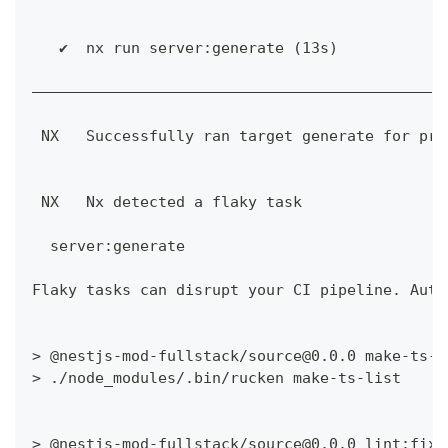
   ✔  nx run server:generate (13s)
——————————————————————————————————————————————
 NX   Successfully ran target generate for pro
 NX   Nx detected a flaky task
  server:generate
Flaky tasks can disrupt your CI pipeline. Auto
> @nestjs-mod-fullstack/source@0.0.0 make-ts-l
> ./node_modules/.bin/rucken make-ts-list
> @nestjs-mod-fullstack/source@0.0.0 lint:fix