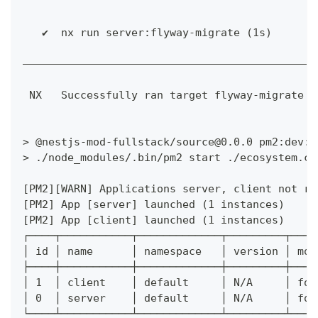
   ✔  nx run server:flyway-migrate (1s)
——————————————————————————————————————————————
 NX   Successfully ran target flyway-migrate f
> @nestjs-mod-fullstack/source@0.0.0 pm2:dev:s
> ./node_modules/.bin/pm2 start ./ecosystem.co
[PM2][WARN] Applications server, client not ru
[PM2] App [server] launched (1 instances)
[PM2] App [client] launched (1 instances)
┌────┬───────────┬─────────────┬─────────┬────
│ id │ name      │ namespace   │ version │ mod
├────┼───────────┼─────────────┼─────────┼────
│ 1  │ client    │ default     │ N/A     │ for
│ 0  │ server    │ default     │ N/A     │ for
└────┴───────────┴─────────────┴─────────┴────