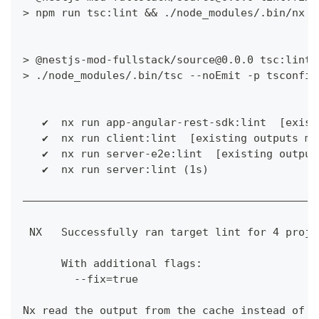
> npm run tsc:lint && ./node_modules/.bin/nx r
> @nestjs-mod-fullstack/source@0.0.0 tsc:lint
> ./node_modules/.bin/tsc --noEmit -p tsconfig
   ✔  nx run app-angular-rest-sdk:lint  [exist
   ✔  nx run client:lint  [existing outputs ma
   ✔  nx run server-e2e:lint  [existing output
   ✔  nx run server:lint (1s)
——————————————————————————————————————————————
 NX   Successfully ran target lint for 4 proje
      With additional flags:
        --fix=true
Nx read the output from the cache instead of r