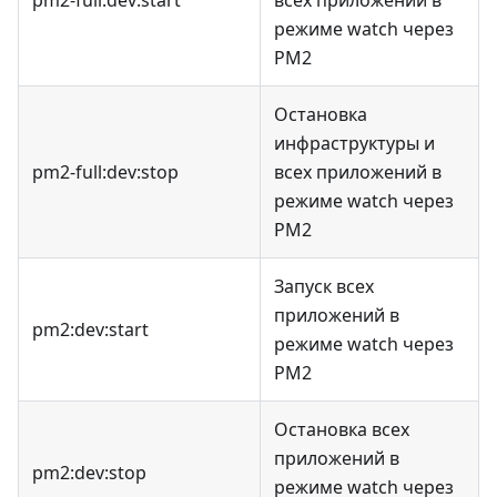
режиме watch через
PM2
Остановка
инфраструктуры и
pm2-full:dev
:stop
всех приложений в
режиме watch через
PM2
Запуск всех
приложений в
pm2:dev
:start
режиме watch через
PM2
Остановка всех
приложений в
pm2:dev
:stop
режиме watch через