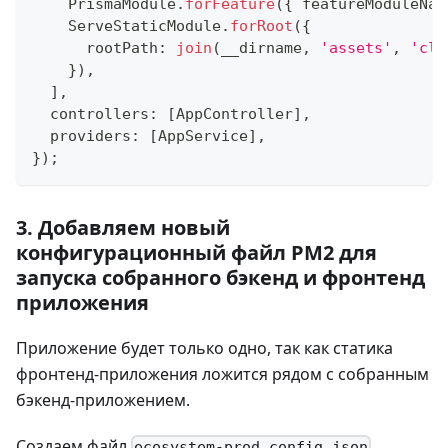
    PrismaModule
.
forFeature
(
{
 featureModuleNam
    ServeStaticModule
.
forRoot
(
{
      rootPath
:
join
(
__dirname
,
'assets'
,
'cli
}
)
,
]
,
  controllers
:
[
AppController
]
,
  providers
:
[
AppService
]
,
}
)
;
3. Добавляем новый
конфигурационный файл PM2 для
запуска собранного бэкенд и фронтенд
приложения
Приложение будет только одно, так как статика
фронтенд-приложения ложится рядом с собранным
бэкенд-приложением.
Создаем файл
ecosystem-prod.config.json