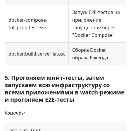
Запуск E2E-тестов на
docker-compose-
приложение
full:prod:test
:e2e
запущенное через
"Docker Compose"
Сборка Docker
docker:build:server
:latest
образа бэкенда
5. Прогоняем юнит-тесты, затем
запускаем всю инфраструктуру со
всеми приложениями в watch-режиме
и прогоняем E2E-тесты
Команды
npm run test