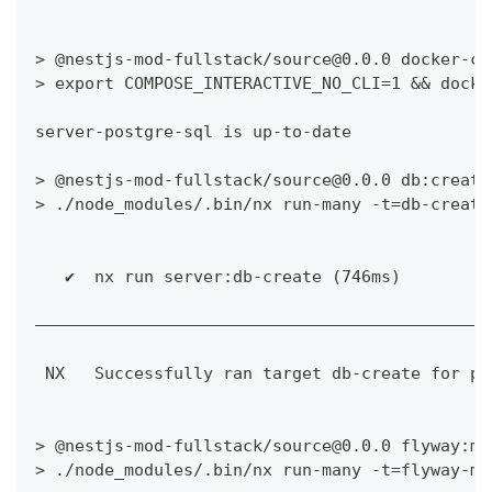
> @nestjs-mod-fullstack/source@0.0.0 docker-co
> export COMPOSE_INTERACTIVE_NO_CLI=1 && docke
server-postgre-sql is up-to-date
> @nestjs-mod-fullstack/source@0.0.0 db:create
> ./node_modules/.bin/nx run-many -t=db-create
   ✔  nx run server:db-create (746ms)
——————————————————————————————————————————————
 NX   Successfully ran target db-create for pr
> @nestjs-mod-fullstack/source@0.0.0 flyway:mi
> ./node_modules/.bin/nx run-many -t=flyway-mi