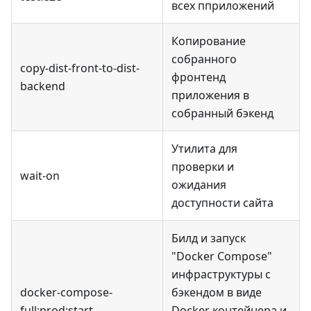
всех пприложений
Копирование
собранного
copy-dist-front-to-dist-
фронтенд
backend
приложения в
собранный бэкенд
Утилита для
проверки и
wait-on
ожидания
доступности сайта
Билд и запуск
"Docker Compose"
инфраструктуры с
docker-compose-
бэкендом в виде
full:prod
:start
Docker контейнера и