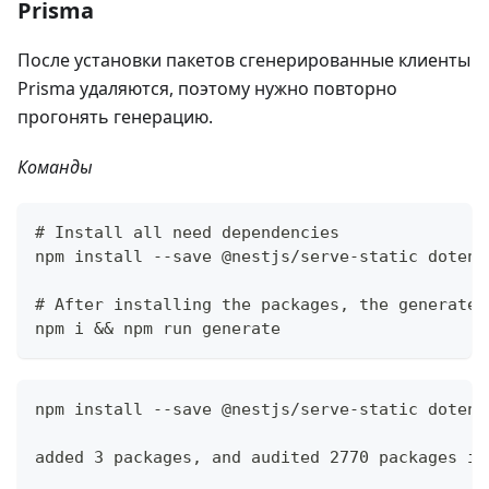
Prisma
После установки пакетов сгенерированные клиенты
Prisma удаляются, поэтому нужно повторно
прогонять генерацию.
Команды
# Install all need dependencies
npm install --save @nestjs/serve-static dotenv
# After installing the packages, the generated
npm i && npm run generate
npm install --save @nestjs/serve-static dotenv
added 3 packages, and audited 2770 packages in