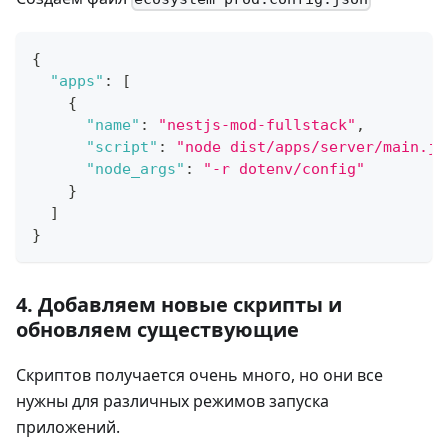
{
"apps"
:
[
{
"name"
:
"nestjs-mod-fullstack"
,
"script"
:
"node dist/apps/server/main.js
"node_args"
:
"-r dotenv/config"
}
]
}
4. Добавляем новые скрипты и
обновляем существующие
Скриптов получается очень много, но они все
нужны для различных режимов запуска
приложений.