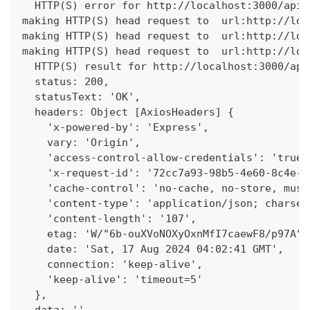
  HTTP(S) error for http://localhost:3000/api/
making HTTP(S) head request to  url:http://loc
making HTTP(S) head request to  url:http://loc
making HTTP(S) head request to  url:http://loc
  HTTP(S) result for http://localhost:3000/api
  status: 200,
  statusText: 'OK',
  headers: Object [AxiosHeaders] {
    'x-powered-by': 'Express',
    vary: 'Origin',
    'access-control-allow-credentials': 'true'
    'x-request-id': '72cc7a93-98b5-4e60-8c4e-6
    'cache-control': 'no-cache, no-store, must
    'content-type': 'application/json; charset
    'content-length': '107',
    etag: 'W/"6b-ouXVoNOXyOxnMfI7caewF8/p97A"'
    date: 'Sat, 17 Aug 2024 04:02:41 GMT',
    connection: 'keep-alive',
    'keep-alive': 'timeout=5'
  },
  data: ''