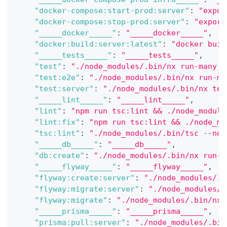
"docker-compose:start-prod:server"
:
"expor
"docker-compose:stop-prod:server"
:
"export
"_____docker_____"
:
"_____docker_____"
,
"docker:build:server:latest"
:
"docker buil
"_____tests_____"
:
"_____tests_____"
,
"test"
:
"./node_modules/.bin/nx run-many -
"test:e2e"
:
"./node_modules/.bin/nx run-ma
"test:server"
:
"./node_modules/.bin/nx tes
"_____lint_____"
:
"_____lint_____"
,
"lint"
:
"npm run tsc:lint && ./node_module
"lint:fix"
:
"npm run tsc:lint && ./node_mo
"tsc:lint"
:
"./node_modules/.bin/tsc --noE
"_____db_____"
:
"_____db_____"
,
"db:create"
:
"./node_modules/.bin/nx run-m
"_____flyway_____"
:
"_____flyway_____"
,
"flyway:create:server"
:
"./node_modules/.b
"flyway:migrate:server"
:
"./node_modules/.
"flyway:migrate"
:
"./node_modules/.bin/nx 
"_____prisma_____"
:
"_____prisma_____"
,
"prisma:pull:server"
:
"./node_modules/.bin