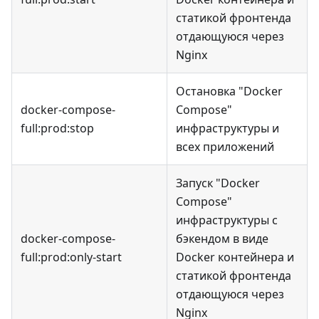
статикой фронтенда
отдающуюся через
Nginx
Остановка "Docker
docker-compose-
Compose"
full:prod
:stop
инфраструктуры и
всех приложений
Запуск "Docker
Compose"
инфраструктуры с
docker-compose-
бэкендом в виде
full:prod
:only-start
Docker контейнера и
статикой фронтенда
отдающуюся через
Nginx