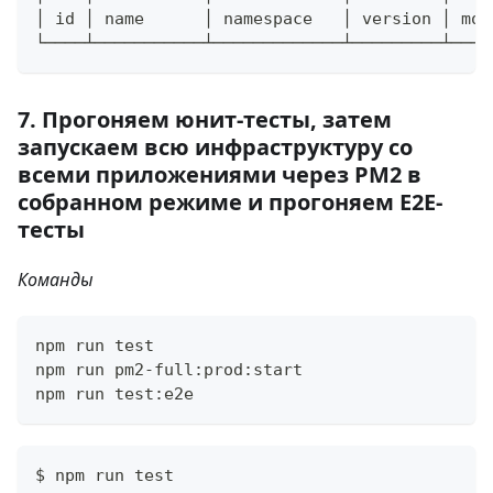
│ id │ name      │ namespace   │ version │ mod
└────┴───────────┴─────────────┴─────────┴────
7. Прогоняем юнит-тесты, затем
запускаем всю инфраструктуру со
всеми приложениями через PM2 в
собранном режиме и прогоняем E2E-
тесты
Команды
npm run test
npm run pm2-full:prod:start
npm run test:e2e
$ npm run test