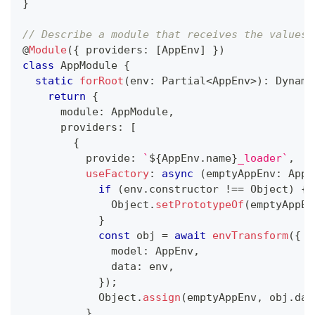
}
// Describe a module that receives the values 
@
Module
(
{
 providers
:
[
AppEnv
]
}
)
class
AppModule
{
static
forRoot
(
env
:
 Partial
<
AppEnv
>
)
:
 Dynami
return
{
      module
:
 AppModule
,
      providers
:
[
{
          provide
:
`
${
AppEnv
.
name
}
_loader
`
,
useFactory
:
async
(
emptyAppEnv
:
 AppE
if
(
env
.
constructor 
!==
 Object
)
{
              Object
.
setPrototypeOf
(
emptyAppEn
}
const
 obj 
=
await
envTransform
(
{
              model
:
 AppEnv
,
              data
:
 env
,
}
)
;
            Object
.
assign
(
emptyAppEnv
,
 obj
.
dat
}
,