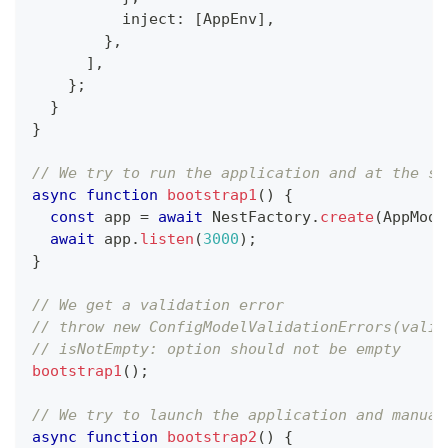
          inject
:
[
AppEnv
]
,
}
,
]
,
}
;
}
}
// We try to run the application and at the sa
async
function
bootstrap1
(
)
{
const
 app 
=
await
 NestFactory
.
create
(
AppModu
await
 app
.
listen
(
3000
)
;
}
// We get a validation error
// throw new ConfigModelValidationErrors(valid
// isNotEmpty: option should not be empty
bootstrap1
(
)
;
// We try to launch the application and manual
async
function
bootstrap2
(
)
{