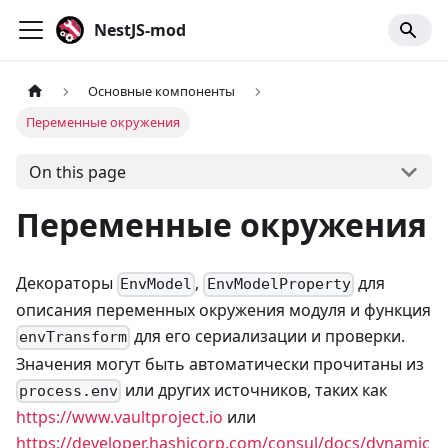
NestJS-mod
Основные компоненты
Переменные окружения
On this page
Переменные окружения
Декораторы
,
для
EnvModel
EnvModelProperty
описания переменных окружения модуля и функция
для его сериализации и проверки.
envTransform
Значения могут быть автоматически прочитаны из
или других источников, таких как
process.env
https://www.vaultproject.io
или
https://developer.hashicorp.com/consul/docs/dynamic