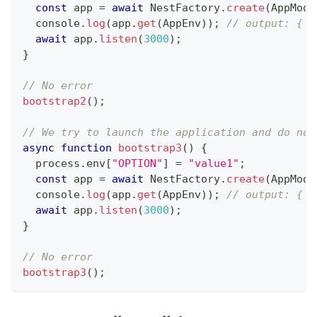
const
 app 
=
await
 NestFactory
.
create
(
AppModu
console
.
log
(
app
.
get
(
AppEnv
)
)
;
// output: { o
await
 app
.
listen
(
3000
)
;
}
// No error
bootstrap2
(
)
;
// We try to launch the application and do not
async
function
bootstrap3
(
)
{
  process
.
env
[
"OPTION"
]
=
"value1"
;
const
 app 
=
await
 NestFactory
.
create
(
AppModu
console
.
log
(
app
.
get
(
AppEnv
)
)
;
// output: { o
await
 app
.
listen
(
3000
)
;
}
// No error
bootstrap3
(
)
;