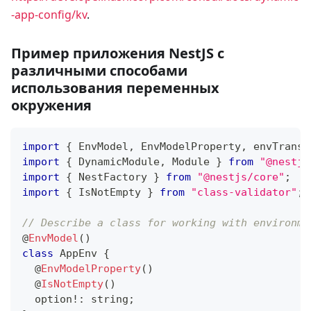
-app-config/kv
.
Пример приложения NestJS с
различными способами
использования переменных
окружения
import
{
 EnvModel
,
 EnvModelProperty
,
 envTransf
import
{
 DynamicModule
,
 Module 
}
from
"@nestjs
import
{
 NestFactory 
}
from
"@nestjs/core"
;
import
{
 IsNotEmpty 
}
from
"class-validator"
;
// Describe a class for working with environme
@
EnvModel
(
)
class
AppEnv
{
@
EnvModelProperty
(
)
@
IsNotEmpty
(
)
  option
!
:
string
;