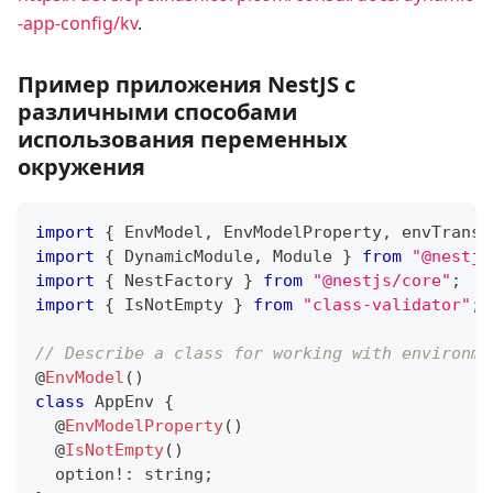
-app-config/kv
.
Пример приложения NestJS с
различными способами
использования переменных
окружения
import
{
 EnvModel
,
 EnvModelProperty
,
 envTransf
import
{
 DynamicModule
,
 Module 
}
from
"@nestjs
import
{
 NestFactory 
}
from
"@nestjs/core"
;
import
{
 IsNotEmpty 
}
from
"class-validator"
;
// Describe a class for working with environme
@
EnvModel
(
)
class
AppEnv
{
@
EnvModelProperty
(
)
@
IsNotEmpty
(
)
  option
!
:
string
;