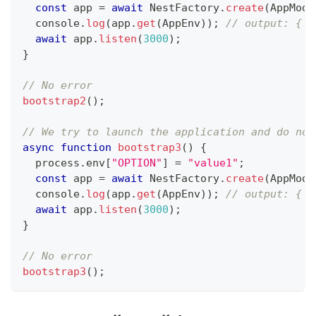
const
 app 
=
await
 NestFactory
.
create
(
AppModu
console
.
log
(
app
.
get
(
AppEnv
)
)
;
// output: { o
await
 app
.
listen
(
3000
)
;
}
// No error
bootstrap2
(
)
;
// We try to launch the application and do not
async
function
bootstrap3
(
)
{
  process
.
env
[
"OPTION"
]
=
"value1"
;
const
 app 
=
await
 NestFactory
.
create
(
AppModu
console
.
log
(
app
.
get
(
AppEnv
)
)
;
// output: { o
await
 app
.
listen
(
3000
)
;
}
// No error
bootstrap3
(
)
;