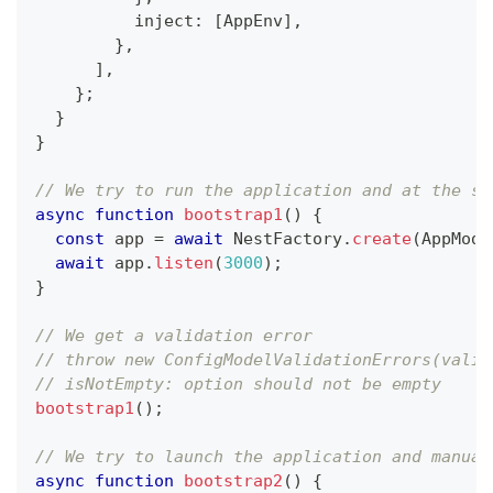
          inject
:
[
AppEnv
]
,
}
,
]
,
}
;
}
}
// We try to run the application and at the sa
async
function
bootstrap1
(
)
{
const
 app 
=
await
 NestFactory
.
create
(
AppModu
await
 app
.
listen
(
3000
)
;
}
// We get a validation error
// throw new ConfigModelValidationErrors(valid
// isNotEmpty: option should not be empty
bootstrap1
(
)
;
// We try to launch the application and manual
async
function
bootstrap2
(
)
{