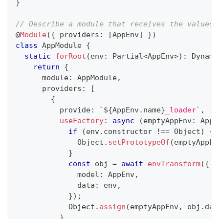
}
// Describe a module that receives the values 
@
Module
(
{
 providers
:
[
AppEnv
]
}
)
class
AppModule
{
static
forRoot
(
env
:
 Partial
<
AppEnv
>
)
:
 Dynami
return
{
      module
:
 AppModule
,
      providers
:
[
{
          provide
:
`
${
AppEnv
.
name
}
_loader
`
,
useFactory
:
async
(
emptyAppEnv
:
 AppE
if
(
env
.
constructor 
!==
 Object
)
{
              Object
.
setPrototypeOf
(
emptyAppEn
}
const
 obj 
=
await
envTransform
(
{
              model
:
 AppEnv
,
              data
:
 env
,
}
)
;
            Object
.
assign
(
emptyAppEnv
,
 obj
.
dat
}
,