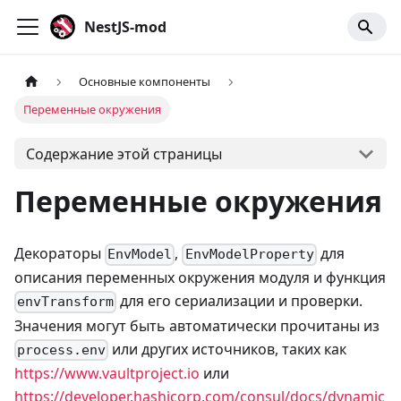
NestJS-mod
Основные компоненты
Переменные окружения
Содержание этой страницы
Переменные окружения
Декораторы
,
для
EnvModel
EnvModelProperty
описания переменных окружения модуля и функция
для его сериализации и проверки.
envTransform
Значения могут быть автоматически прочитаны из
или других источников, таких как
process.env
https://www.vaultproject.io
или
https://developer.hashicorp.com/consul/docs/dynamic