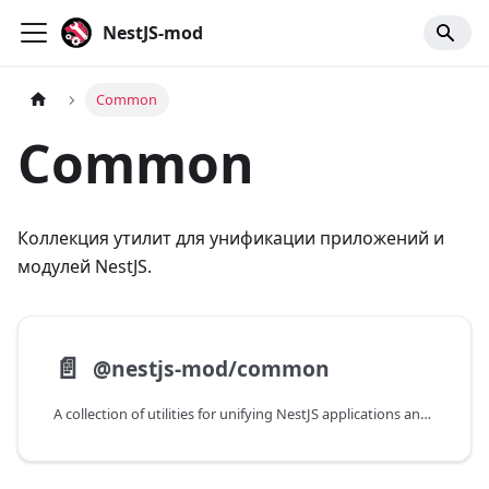
NestJS-mod
Common
Common
Коллекция утилит для унификации приложений и
модулей NestJS.
📄️
@nestjs-mod/common
A collection of utilities for unifying NestJS applications and modules