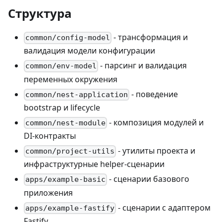
Структура
- трансформация и
common/config-model
валидация модели конфигурации
- парсинг и валидация
common/env-model
переменных окружения
- поведение
common/nest-application
bootstrap и lifecycle
- композиция модулей и
common/nest-module
DI-контракты
- утилиты проекта и
common/project-utils
инфраструктурные helper-сценарии
- сценарии базового
apps/example-basic
приложения
- сценарии с адаптером
apps/example-fastify
Fastify