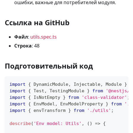
ошибки, важные для потребителей модуля.
Ссылка на GitHub
Файл
:
utils.spec.ts
Строка
: 48
Подготовительный код
import
{
 DynamicModule
,
 Injectable
,
 Module 
}
f
import
{
 Test
,
 TestingModule 
}
from
'@nestjs/t
import
{
 IsNotEmpty 
}
from
'class-validator'
;
import
{
 EnvModel
,
 EnvModelProperty 
}
from
'./
import
{
 envTransform 
}
from
'./utils'
;
describe
(
'Env model: Utils'
,
(
)
=>
{