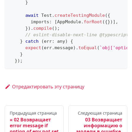
}
await
 Test
.
createTestingModule
(
{
        imports
:
[
AppModule
.
forRoot
(
{
}
)
]
,
}
)
.
compile
(
)
;
// eslint-disable-next-line @typescript-
}
catch
(
err
:
any
)
{
expect
(
err
.
message
)
.
toEqual
(
`
obj['option
}
}
)
;
Отредактировать эту страницу
Предыдущая страница
Следующая страница
02 Возвращает
03 Возвращает
error message if
информацию о
option of env not set
модели в ошибке,