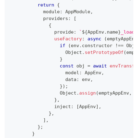
return
{
            module
:
 AppModule
,
            providers
:
[
{
                provide
:
`
${
AppEnv
.
name
}
_loade
useFactory
:
async
(
emptyAppEnv
if
(
env
.
constructor 
!==
 Obje
                    Object
.
setPrototypeOf
(
empt
}
const
 obj 
=
await
envTransfo
                    model
:
 AppEnv
,
                    data
:
 env
,
}
)
;
                  Object
.
assign
(
emptyAppEnv
,
 o
}
,
                inject
:
[
AppEnv
]
,
}
,
]
,
}
;
}