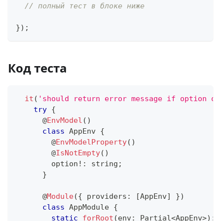
// полный тест в блоке ниже
}
)
;
Код теста
it
(
'should return error message if option of
try
{
@
EnvModel
(
)
class
AppEnv
{
@
EnvModelProperty
(
)
@
IsNotEmpty
(
)
        option
!
:
string
;
}
@
Module
(
{
 providers
:
[
AppEnv
]
}
)
class
AppModule
{
static
forRoot
(
env
:
 Partial
<
AppEnv
>
)
:
 