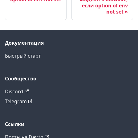
если option of env
not set
Документация
Быстрый старт
Сообщество
Discord
Telegram
Ссылки
Посты на Dev.to