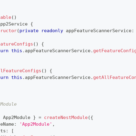
table
(
)
App2Service
{
tructor
(
private
readonly
 appFeatureScannerService
:
eatureConfigs
(
)
{
turn
this
.
appFeatureScannerService
.
getFeatureConfi
llFeatureConfigs
(
)
{
turn
this
.
appFeatureScannerService
.
getAllFeatureCo
2Module
{
 App2Module 
}
=
createNestModule
(
{
leName
:
'App2Module'
,
rts
:
[