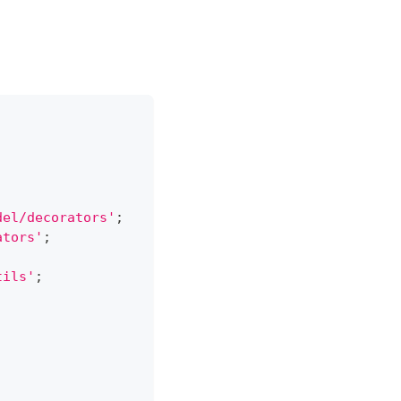
del/decorators'
;
ators'
;
tils'
;