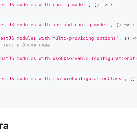
NestJS modules with config model'
,
(
)
=>
{
NestJS modules with anv and config model'
,
(
)
=>
{
NestJS modules with multi-providing options'
,
(
)
=
й тест в блоке ниже
NestJS modules with useObservable (configurationSt
NestJS modules with featureConfigurationClass'
,
(
)
та