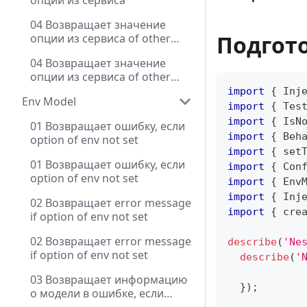
опции из сервиса
04 Возвращает значение
Подгот
опции из сервиса of other
module
04 Возвращает значение
опции из сервиса of other
module
import
{
 Inj
Env Model
import
{
 Tes
import
{
 IsN
01 Возвращает ошибку, если
import
{
 Beh
option of env not set
import
{
 set
01 Возвращает ошибку, если
import
{
 Con
option of env not set
import
{
 Env
import
{
 Inj
02 Возвращает error message
import
{
 cre
if option of env not set
02 Возвращает error message
describe
(
'Ne
if option of env not set
describe
(
'
03 Возвращает информацию
}
)
;
о модели в ошибке, если