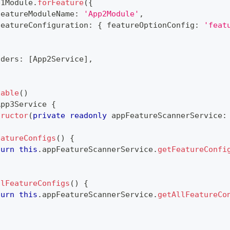
p1Module
.
forFeature
(
{
featureModuleName
:
'App2Module'
,
featureConfiguration
:
{
 featureOptionConfig
:
'feat
,
iders
:
[
App2Service
]
,
table
(
)
App3Service
{
tructor
(
private
readonly
 appFeatureScannerService
:
eatureConfigs
(
)
{
turn
this
.
appFeatureScannerService
.
getFeatureConfi
llFeatureConfigs
(
)
{
turn
this
.
appFeatureScannerService
.
getAllFeatureCo