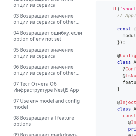
опции из сервиса
it
(
'shou
03 Возвращает значение
// App
опции из сервиса of other
module
const
04 Возвращает ошибку, если
        modu
option of env not set
}
)
;
05 Возвращает значение
опции из сервиса
@
Confi
class
06 Возвращает значение
@
Con
опции из сервиса of other
@
IsN
module
        feat
07 Тест Отчета Об
}
Инфраструктуре NestJS App
07 Use env model and config
@
Injec
model
class
cons
08 Возвращает all feature
@
I
options
pr
09 Возвращает markdown-
@
I