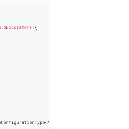
uleDecorators
(
{
eConfigurationType
<
AppFeatureConfig
>
[
]
,