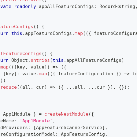
ivate
readonly
 appAllFeatureConfigs
:
 Record
<
string
eatureConfigs
(
)
{
turn
this
.
appFeatureConfigs
.
map
(
(
{
 featureConfigur
llFeatureConfigs
(
)
{
turn
 Object
.
entries
(
this
.
appAllFeatureConfigs
)
.
map
(
(
[
key
,
 value
]
)
=>
(
{
[
key
]
:
 value
.
map
(
(
{
 featureConfiguration 
}
)
=>
 f
}
)
)
.
reduce
(
(
all
,
 cur
)
=>
(
{
...
all
,
...
cur 
}
)
,
{
}
)
;
{
 App1Module 
}
=
createNestModule
(
{
leName
:
'App1Module'
,
edProviders
:
[
AppFeatureScannerService
]
,
ureConfigurationModel
:
 AppFeatureConfig
,