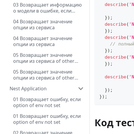
option of env not set
03 Возвращает информацию
describe
(
'
о модели в ошибке, если
option of env not set
}
)
;
04 Возвращает значение
describe
(
'
опции из сервиса
}
)
;
describe
(
'
04 Возвращает значение
опции из сервиса
// полны
}
)
;
05 Возвращает значение
describe
(
'
опции из сервиса of other
}
)
;
module
05 Возвращает значение
describe
(
'
опции из сервиса of other
module
Nest Application
}
)
;
}
)
;
01 Возвращает ошибку, если
option of env not set
01 Возвращает ошибку, если
Код тес
option of env not set
02 Возвращает значение