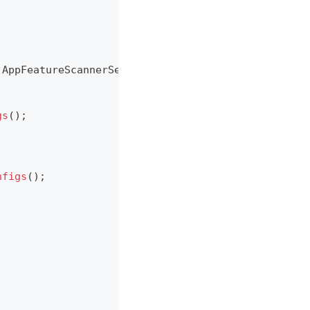
 AppFeatureScannerService
)
{
}
gs
(
)
;
nfigs
(
)
;