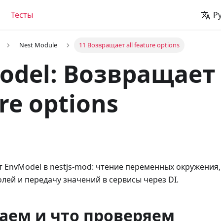
Тесты
Р
Nest Module
11 Возвращает all feature options
odel: Возвращает 
re options
 EnvModel в nestjs-mod: чтение переменных окружения
лей и передачу значений в сервисы через DI.
аем и что проверяем