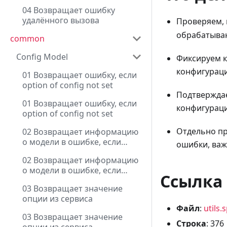
04 Возвращает ошибку
удалённого вызова
Проверяем, 
обрабатыва
common
Config Model
Фиксируем к
конфигураци
01 Возвращает ошибку, если
option of config not set
Подтверждае
01 Возвращает ошибку, если
конфигураци
option of config not set
Отдельно пр
02 Возвращает информацию
о модели в ошибке, если
ошибки, важ
option of config not set
02 Возвращает информацию
о модели в ошибке, если
Ссылка 
option of config not set
03 Возвращает значение
опции из сервиса
Файл
:
utils.
03 Возвращает значение
Строка
: 376