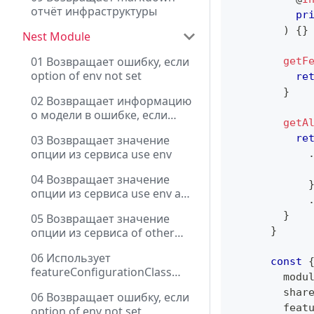
отчёт инфраструктуры
pr
)
{
}
Nest Module
01 Возвращает ошибку, если
getF
option of env not set
re
}
02 Возвращает информацию
о модели в ошибке, если
getA
option of env not set
re
03 Возвращает значение
опции из сервиса use env
04 Возвращает значение
опции из сервиса use env and
contextName
}
05 Возвращает значение
}
опции из сервиса of other
module
06 Использует
const
featureConfigurationClass
        modu
через DI
        shar
06 Возвращает ошибку, если
        feat
option of env not set