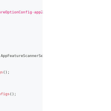
ureOptionConfig-app2'
}
,
 AppFeatureScannerService
)
{
}
gs
(
)
;
nfigs
(
)
;