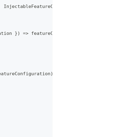
,
 InjectableFeatureConfigurationType
<
AppFeatureCon
ation 
}
)
=>
 featureConfiguration
)
;
eatureConfiguration
)
,