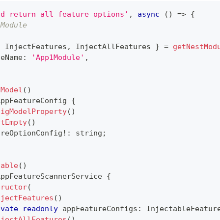
ld return all feature options'
,
async
(
)
=>
{
1Module
{
 InjectFeatures
,
 InjectAllFeatures 
}
=
getNestMod
leName
:
'App1Module'
,
gModel
(
)
AppFeatureConfig
{
figModelProperty
(
)
otEmpty
(
)
ureOptionConfig
!
:
string
;
table
(
)
AppFeatureScannerService
{
tructor
(
njectFeatures
(
)
ivate
readonly
 appFeatureConfigs
:
 InjectableFeatur
njectAllFeatures
(
)