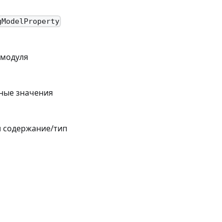
gModelProperty
 модуля
нные значения
и содержание/тип