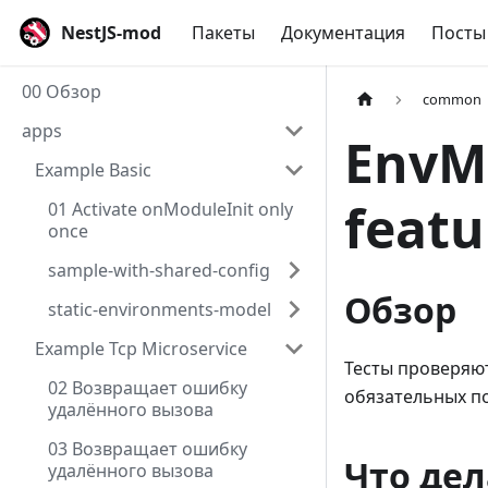
NestJS-mod
Пакеты
Документация
Посты
00 Обзор
common
apps
EnvM
Example Basic
featu
01 Activate onModuleInit only
once
sample-with-shared-config
Обзор
static-environments-model
Example Tcp Microservice
Тесты проверяют
02 Возвращает ошибку
обязательных по
удалённого вызова
03 Возвращает ошибку
Что дел
удалённого вызова