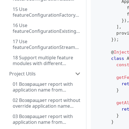
          Ap
через DI
            
15 Use
            
featureConfigurationFactory
with injection
}
)
16 Use
]
,
featureConfigurationExisting
        prov
instance
}
)
;
17 Use
featureConfigurationStream
@
Injec
for dynamic configuration
18 Support multiple feature
class
modules with different
cons
configuration methods
Project Utils
getF
01 Возвращает report with
re
application name from
}
settings and source key with
02 Возвращает report without
prefix for env
getA
override application name
re
from package.json
}
03 Возвращает report with
application name from
}
package.json and extended