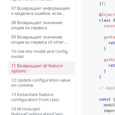
}
)
;
07 Возвращает информацию
о модели в ошибке, если
@
Injec
option of env not set
class
08 Возвращает значение
cons
опции из сервиса
09 Возвращает значение
getF
опции из сервиса of other
re
module
}
10 Use env model and config
model
getA
11 Возвращает all feature
re
options
}
}
12 Update configuration value
on runtime
// App
13 Instantiate feature
configuration from class
const
        modu
14 Использует
        impo
featureConfigurationClass