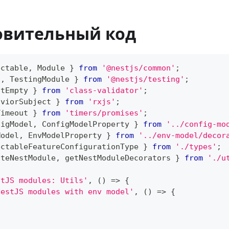
овительный код
ectable
,
 Module 
}
from
'@nestjs/common'
;
t
,
 TestingModule 
}
from
'@nestjs/testing'
;
otEmpty 
}
from
'class-validator'
;
aviorSubject 
}
from
'rxjs'
;
Timeout 
}
from
'timers/promises'
;
figModel
,
 ConfigModelProperty 
}
from
'../config-mo
Model
,
 EnvModelProperty 
}
from
'../env-model/decor
ectableFeatureConfigurationType 
}
from
'./types'
;
ateNestModule
,
 getNestModuleDecorators 
}
from
'./u
stJS modules: Utils'
,
(
)
=>
{
NestJS modules with env model'
,
(
)
=>
{