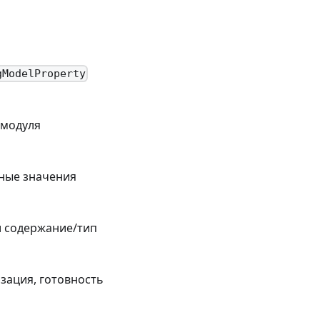
gModelProperty
 модуля
нные значения
и содержание/тип
зация, готовность