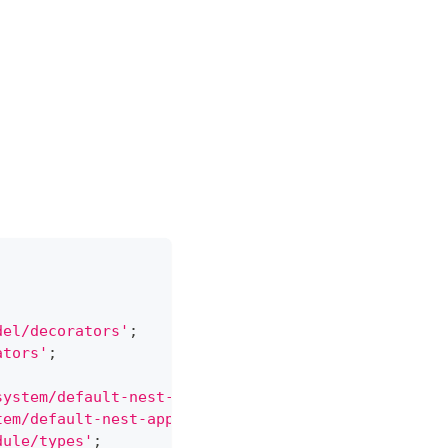
del/decorators'
;
ators'
;
system/default-nest-application/default-nest-appli
tem/default-nest-application/default-nest-applicat
dule/types'
;