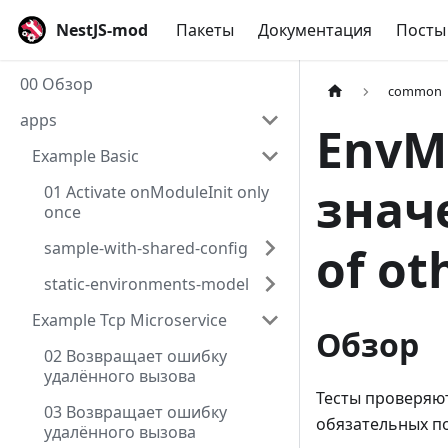
NestJS-mod
Пакеты
Документация
Посты
00 Обзор
common
apps
EnvM
Example Basic
знач
01 Activate onModuleInit only
once
sample-with-shared-config
of ot
static-environments-model
Example Tcp Microservice
Обзор
02 Возвращает ошибку
удалённого вызова
Тесты проверяют
03 Возвращает ошибку
обязательных по
удалённого вызова