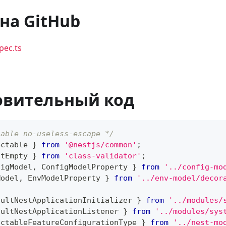
на GitHub
spec.ts
овительный код
sable no-useless-escape */
ectable 
}
from
'@nestjs/common'
;
otEmpty 
}
from
'class-validator'
;
figModel
,
 ConfigModelProperty 
}
from
'../config-mo
Model
,
 EnvModelProperty 
}
from
'../env-model/decor
aultNestApplicationInitializer 
}
from
'../modules/
aultNestApplicationListener 
}
from
'../modules/sys
ectableFeatureConfigurationType 
}
from
'../nest-mo