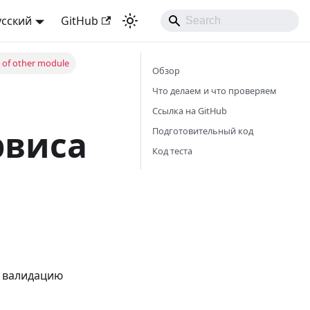
усский
GitHub
 of other module
Обзор
Что делаем и что проверяем
Ссылка на GitHub
рвиса
Подготовительный код
Код теста
, валидацию