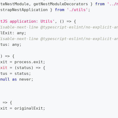
ateNestModule
,
 getNestModuleDecorators 
}
from
'../
tstrapNestApplication 
}
from
'./utils'
;
stJS application: Utils'
,
(
)
=>
{
disable-next-line @typescript-eslint/no-explicit-a
alExit
:
any
;
disable-next-line @typescript-eslint/no-explicit-a
atus
:
any
;
(
)
=>
{
Exit 
=
 process
.
exit
;
exit
=
(
status
)
=>
{
atus 
=
 status
;
null
as
never
;
)
=>
{
exit 
=
 originalExit
;