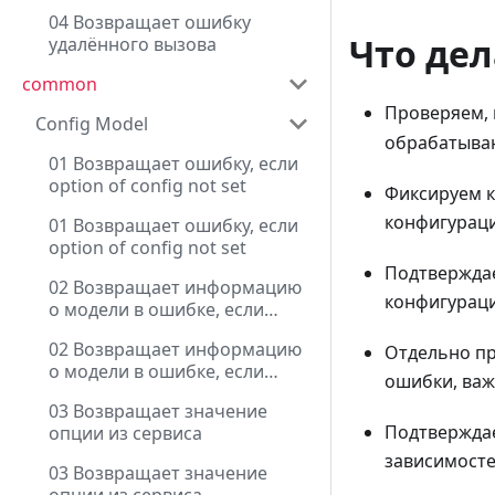
04 Возвращает ошибку
Что дел
удалённого вызова
common
Проверяем, 
Config Model
обрабатыва
01 Возвращает ошибку, если
option of config not set
Фиксируем к
конфигураци
01 Возвращает ошибку, если
option of config not set
Подтверждае
02 Возвращает информацию
конфигураци
о модели в ошибке, если
option of config not set
02 Возвращает информацию
Отдельно пр
о модели в ошибке, если
ошибки, важ
option of config not set
03 Возвращает значение
Подтверждае
опции из сервиса
зависимосте
03 Возвращает значение