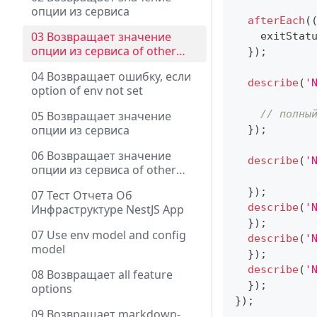
опции из сервиса
afterEach
(
03 Возвращает значение
    exitStat
опции из сервиса of other
}
)
;
module
04 Возвращает ошибку, если
describe
(
'
option of env not set
// полны
05 Возвращает значение
опции из сервиса
}
)
;
06 Возвращает значение
describe
(
'
опции из сервиса of other
module
}
)
;
07 Тест Отчета Об
describe
(
'
Инфраструктуре NestJS App
}
)
;
07 Use env model and config
describe
(
'
model
}
)
;
describe
(
'
08 Возвращает all feature
}
)
;
options
}
)
;
09 Возвращает markdown-