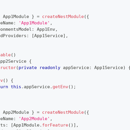
{
 App1Module 
}
=
createNestModule
(
{
leName
:
'App1Module'
,
ronmentsModel
:
 App1Env
,
edProviders
:
[
App1Service
]
,
table
(
)
App2Service
{
tructor
(
private
readonly
 appService
:
 App1Service
)
nv
(
)
{
turn
this
.
appService
.
getEnv
(
)
;
{
 App2Module 
}
=
createNestModule
(
{
leName
:
'App2Module'
,
rts
:
[
App1Module
.
forFeature
(
)
]
,