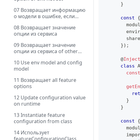
}
07 Возвращает информацию
о модели в ошибке, если
const
option of env not set
        modu
08 Возвращает значение
        envi
опции из сервиса
        shar
09 Возвращает значение
}
)
;
опции из сервиса of other
module
@
Injec
10 Use env model and config
class
model
cons
11 Возвращает all feature
options
getE
re
12 Update configuration value
}
on runtime
}
13 Instantiate feature
configuration from class
const
        modu
14 Использует
        impo
featureConfigurationClass