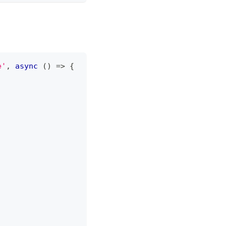
e'
,
async
(
)
=>
{