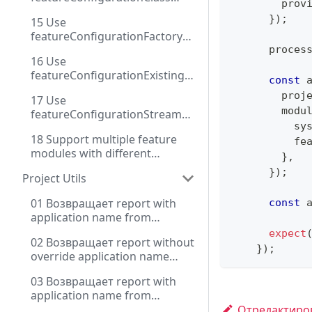
        prov
через DI
}
)
;
15 Use
featureConfigurationFactory
with injection
      proces
16 Use
featureConfigurationExisting
const
 
instance
        proj
17 Use
        modu
featureConfigurationStream
          sy
for dynamic configuration
18 Support multiple feature
          fe
modules with different
}
,
configuration methods
}
)
;
Project Utils
01 Возвращает report with
const
 
application name from
settings and source key with
expect
02 Возвращает report without
prefix for env
}
)
;
override application name
from package.json
03 Возвращает report with
application name from
package.json and extended
Отредактиров