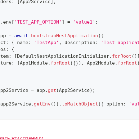
iders
:
[
App2Service
]
,
s
.
env
[
'TEST_APP_OPTION'
]
=
'value1'
;
app 
=
await
bootstrapNestApplication
(
{
ect
:
{
 name
:
'TestApp'
,
 description
:
'Test applica
les
:
{
stem
:
[
DefaultNestApplicationInitializer
.
forRoot
(
)
ature
:
[
App1Module
.
forRoot
(
{
}
)
,
 App2Module
.
forRoot
app2Service 
=
 app
.
get
(
App2Service
)
;
(
app2Service
.
getEnv
(
)
)
.
toMatchObject
(
{
 option
:
'va
ать эту страницу