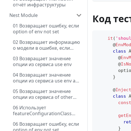
отчёт инфраструктуры
Nest Module
Код тес
01 Возвращает ошибку, если
option of env not set
it
(
'shou
02 Возвращает информацию
@
EnvMo
о модели в ошибке, если
class
option of env not set
@
Env
03 Возвращает значение
опции из сервиса use env
@
IsN
        opti
04 Возвращает значение
}
опции из сервиса use env and
contextName
@
Injec
05 Возвращает значение
class
опции из сервиса of other
module
cons
06 Использует
featureConfigurationClass
getE
через DI
re
06 Возвращает ошибку, если
}
option of env not set