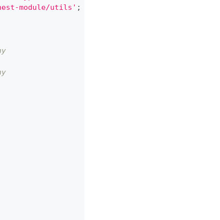
nest-module/utils'
;
ny
ny