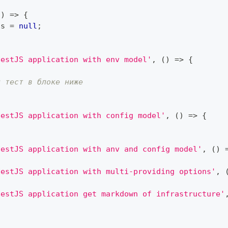
(
)
=>
{
us 
=
null
;
NestJS application with env model'
,
(
)
=>
{
й тест в блоке ниже
NestJS application with config model'
,
(
)
=>
{
NestJS application with anv and config model'
,
(
)
NestJS application with multi-providing options'
,
NestJS application get markdown of infrastructure'