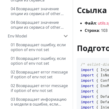
опции из сервиса
Ссылка 
04 Возвращает значение
опции из сервиса of other
module
04 Возвращает значение
Файл
:
utils.
опции из сервиса of other
Строка
: 103
module
Env Model
01 Возвращает ошибку, если
Подгот
option of env not set
01 Возвращает ошибку, если
option of env not set
/* eslint-di
import
{
 Inj
02 Возвращает error message
import
{
 IsN
if option of env not set
import
{
 Con
02 Возвращает error message
import
{
 Env
if option of env not set
import
{
import
{
 Def
03 Возвращает информацию
import
{
 Def
о модели в ошибке, если
import
{
 Inj