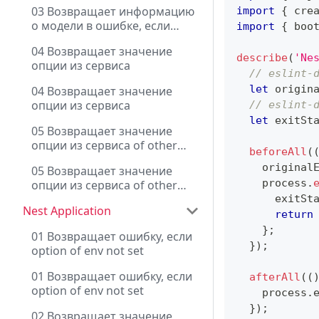
option of env not set
03 Возвращает информацию
import
{
 cre
о модели в ошибке, если
import
{
 boo
option of env not set
04 Возвращает значение
describe
(
'Ne
опции из сервиса
// eslint-
let
 origin
04 Возвращает значение
опции из сервиса
// eslint-
let
 exitSt
05 Возвращает значение
опции из сервиса of other
beforeAll
(
module
    original
05 Возвращает значение
    process
.
опции из сервиса of other
module
      exitSt
Nest Application
return
}
;
01 Возвращает ошибку, если
}
)
;
option of env not set
01 Возвращает ошибку, если
afterAll
(
(
option of env not set
    process
.
}
)
;
02 Возвращает значение