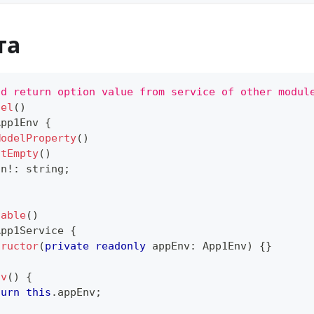
та
ld return option value from service of other modul
del
(
)
App1Env
{
ModelProperty
(
)
otEmpty
(
)
on
!
:
string
;
table
(
)
App1Service
{
tructor
(
private
readonly
 appEnv
:
 App1Env
)
{
}
nv
(
)
{
turn
this
.
appEnv
;