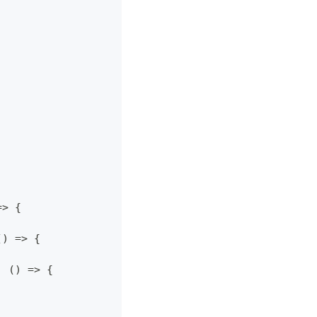
=>
{
(
)
=>
{
,
(
)
=>
{