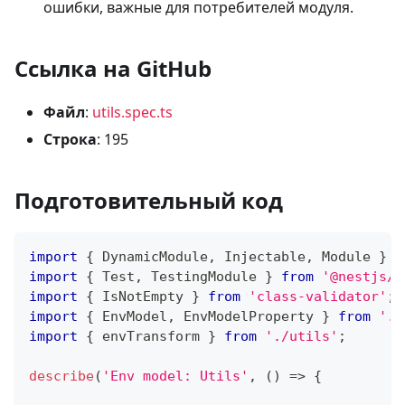
ошибки, важные для потребителей модуля.
Ссылка на GitHub
Файл
:
utils.spec.ts
Строка
: 195
Подготовительный код
import
{
 DynamicModule
,
 Injectable
,
 Module 
}
f
import
{
 Test
,
 TestingModule 
}
from
'@nestjs/t
import
{
 IsNotEmpty 
}
from
'class-validator'
;
import
{
 EnvModel
,
 EnvModelProperty 
}
from
'./
import
{
 envTransform 
}
from
'./utils'
;
describe
(
'Env model: Utils'
,
(
)
=>
{