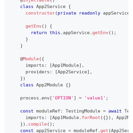
class
App2Service
{
constructor
(
private
readonly
 appService
:
getEnv
(
)
{
return
this
.
appService
.
getEnv
(
)
;
}
}
@
Module
(
{
      imports
:
[
App1Module
]
,
      providers
:
[
App2Service
]
,
}
)
class
App2Module
{
}
    process
.
env
[
'OPTION'
]
=
'value1'
;
const
 moduleRef
:
 TestingModule 
=
await
 Tes
      imports
:
[
App1Module
.
forRoot
(
{
}
)
,
 App2Mo
}
)
.
compile
(
)
;
const
 app2Service 
=
 moduleRef
.
get
(
App2Serv