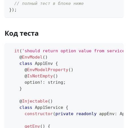
// полный тест в блоке ниже
}
)
;
Код теста
it
(
'should return option value from service 
@
EnvModel
(
)
class
App1Env
{
@
EnvModelProperty
(
)
@
IsNotEmpty
(
)
      option
!
:
string
;
}
@
Injectable
(
)
class
App1Service
{
constructor
(
private
readonly
 appEnv
:
 App
getEnv
(
)
{