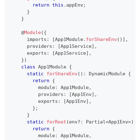
return
this
.
appEnv
;
}
}
@
Module
(
{
      imports
:
[
App1Module
.
forShareEnv
(
)
]
,
      providers
:
[
App1Service
]
,
      exports
:
[
App1Service
]
,
}
)
class
App1Module
{
static
forShareEnv
(
)
:
 DynamicModule 
{
return
{
          module
:
 App1Module
,
          providers
:
[
App1Env
]
,
          exports
:
[
App1Env
]
,
}
;
}
static
forRoot
(
env
?
:
 Partial
<
App1Env
>
)
:
 
return
{
          module
:
 App1Module
,