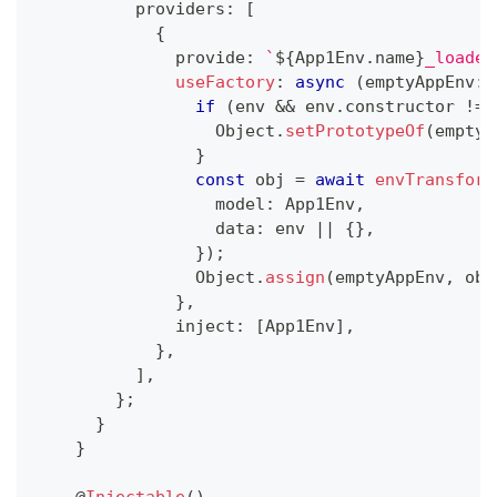
          providers
:
[
{
              provide
:
`
${
App1Env
.
name
}
_loader
useFactory
:
async
(
emptyAppEnv
:
 
if
(
env 
&&
 env
.
constructor 
!==
                  Object
.
setPrototypeOf
(
emptyA
}
const
 obj 
=
await
envTransform
                  model
:
 App1Env
,
                  data
:
 env 
||
{
}
,
}
)
;
                Object
.
assign
(
emptyAppEnv
,
 obj
}
,
              inject
:
[
App1Env
]
,
}
,
]
,
}
;
}
}
@
Injectable
(
)