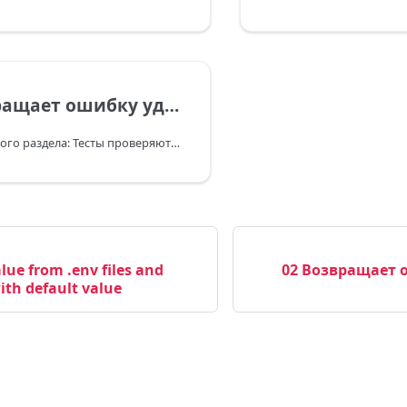
4 Возвращает ошибку удалённого вызова
Контекст тестового раздела: Тесты проверяют микросервисную логику nestjs-mod по TCP: взаимодействие client/server, контракт message handlers, обработку ответов и ошибок удалённых вызовов.
alue from .env files and
02 Возвращает 
ith default value