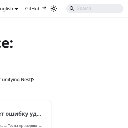
nglish
GitHub
e:
 unifying NestJS
3 Возвращает ошибку удалённого вызова
Контекст тестового раздела: Тесты проверяют микросервисную логику nestjs-mod по TCP: взаимодействие client/server, контракт message handlers, обработку ответов и ошибок удалённых вызовов.