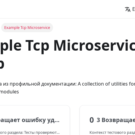
E
Example Tcp Microservice
le Tcp Microservic
р
 из профильной документации: A collection of utilities for
 modules
0
2 Возвращает ошибку удалённого вызова
Контекст тестового раздела: Тесты проверяют микросервисную логику nestjs-mod по TCP: взаимодействие client/server, контракт message handlers, обработку ответов и ошибок удалённых вызовов.