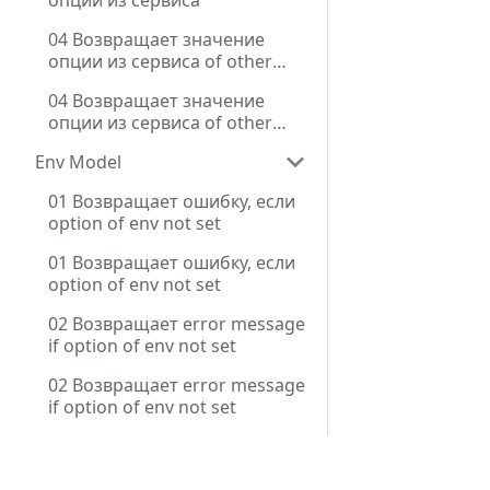
опции из сервиса
04 Возвращает значение
опции из сервиса of other
module
04 Возвращает значение
опции из сервиса of other
module
Env Model
01 Возвращает ошибку, если
option of env not set
01 Возвращает ошибку, если
option of env not set
02 Возвращает error message
if option of env not set
02 Возвращает error message
if option of env not set
03 Возвращает информацию
о модели в ошибке, если
Docs