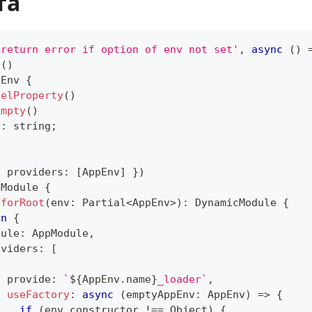
та
 return error if option of env not set'
,
async
(
)
l
(
)
pEnv
{
delProperty
(
)
Empty
(
)
!
:
string
;
{
 providers
:
[
AppEnv
]
}
)
pModule
{
forRoot
(
env
:
 Partial
<
AppEnv
>
)
:
 DynamicModule 
{
rn
{
dule
:
 AppModule
,
oviders
:
[
{
  provide
:
`
${
AppEnv
.
name
}
_loader
`
,
useFactory
:
async
(
emptyAppEnv
:
 AppEnv
)
=>
{
if
(
env
.
constructor 
!==
 Object
)
{