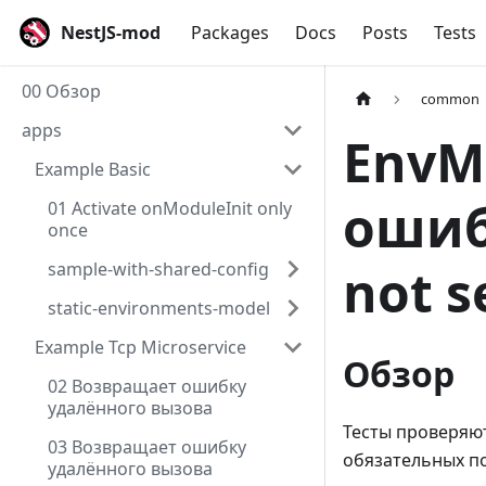
NestJS-mod
Packages
Docs
Posts
Tests
00 Обзор
common
apps
EnvM
Example Basic
ошибк
01 Activate onModuleInit only
once
sample-with-shared-config
not s
static-environments-model
Example Tcp Microservice
Обзор
02 Возвращает ошибку
удалённого вызова
Тесты проверяют
03 Возвращает ошибку
обязательных по
удалённого вызова