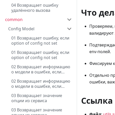
04 Возвращает ошибку
Что дел
удалённого вызова
common
Проверяем, 
Config Model
валидируют 
01 Возвращает ошибку, если
option of config not set
Подтверждае
env-полей.
01 Возвращает ошибку, если
option of config not set
Фиксируем к
02 Возвращает информацию
о модели в ошибке, если
Отдельно пр
option of config not set
02 Возвращает информацию
ошибки, важ
о модели в ошибке, если
option of config not set
03 Возвращает значение
Ссылка 
опции из сервиса
03 Возвращает значение
Файл
:
utils.