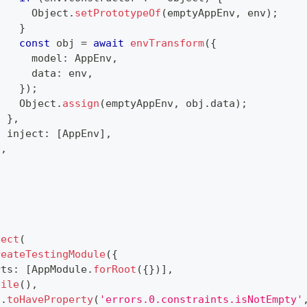
      Object
.
setPrototypeOf
(
emptyAppEnv
,
 env
)
;
}
const
 obj 
=
await
envTransform
(
{
      model
:
 AppEnv
,
      data
:
 env
,
}
)
;
    Object
.
assign
(
emptyAppEnv
,
 obj
.
data
)
;
}
,
  inject
:
[
AppEnv
]
,
}
,
pect
(
reateTestingModule
(
{
rts
:
[
AppModule
.
forRoot
(
{
}
)
]
,
pile
(
)
,
s
.
toHaveProperty
(
'errors.0.constraints.isNotEmpty'