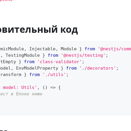
овительный код
amicModule
,
 Injectable
,
 Module 
}
from
'@nestjs/com
t
,
 TestingModule 
}
from
'@nestjs/testing'
;
otEmpty 
}
from
'class-validator'
;
Model
,
 EnvModelProperty 
}
from
'./decorators'
;
Transform 
}
from
'./utils'
;
v model: Utils'
,
(
)
=>
{
тест в блоке ниже