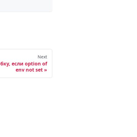
Next
ку, если option of
env not set