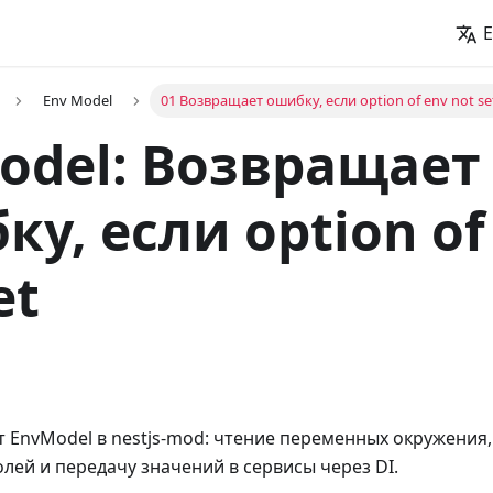
E
Env Model
01 Возвращает ошибку, если option of env not se
odel: Возвращает
у, если option of
et
 EnvModel в nestjs-mod: чтение переменных окружения
лей и передачу значений в сервисы через DI.