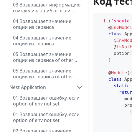
Код тес
option of env not set
03 Возвращает информацию
о модели в ошибке, если
option of env not set
04 Возвращает значение
it
(
'should
опции из сервиса
@
EnvMode
class
Ap
04 Возвращает значение
@
EnvMo
опции из сервиса
@
IsNot
      option
05 Возвращает значение
опции из сервиса of other
}
module
05 Возвращает значение
@
Module
(
опции из сервиса of other
class
Ap
module
static
Nest Application
retu
01 Возвращает ошибку, если
          mo
option of env not set
          pr
01 Возвращает ошибку, если
            
option of env not set
02 Возвращает значение