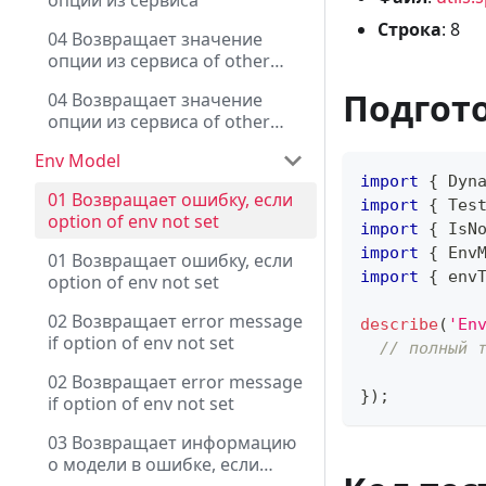
опции из сервиса
Строка
: 8
04 Возвращает значение
опции из сервиса of other
module
Подгот
04 Возвращает значение
опции из сервиса of other
module
Env Model
import
{
 Dyn
01 Возвращает ошибку, если
import
{
 Tes
option of env not set
import
{
 IsN
import
{
 Env
01 Возвращает ошибку, если
import
{
 env
option of env not set
02 Возвращает error message
describe
(
'En
if option of env not set
// полный 
02 Возвращает error message
}
)
;
if option of env not set
03 Возвращает информацию
о модели в ошибке, если