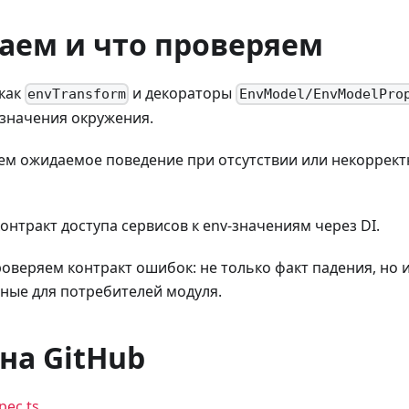
аем и что проверяем
как
и декораторы
envTransform
EnvModel/EnvModelPro
значения окружения.
м ожидаемое поведение при отсутствии или некоррект
онтракт доступа сервисов к env-значениям через DI.
оверяем контракт ошибок: не только факт падения, но 
ные для потребителей модуля.
на GitHub
spec.ts