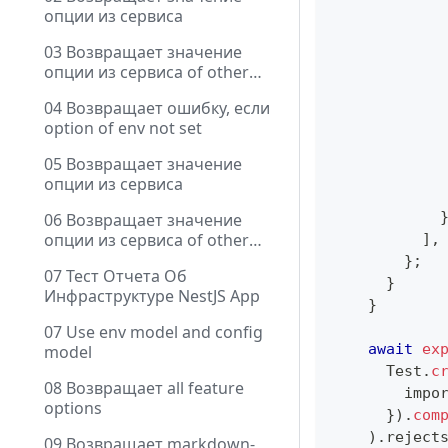
опции из сервиса
            
03 Возвращает значение
опции из сервиса of other
            
module
04 Возвращает ошибку, если
            
option of env not set
            
05 Возвращает значение
опции из сервиса
            
06 Возвращает значение
опции из сервиса of other
]
,
module
}
;
07 Тест Отчета Об
}
Инфраструктуре NestJS App
}
07 Use env model and config
await
ex
model
      Test
.
c
08 Возвращает all feature
        impo
options
}
)
.
com
)
.
reject
09 Возвращает markdown-