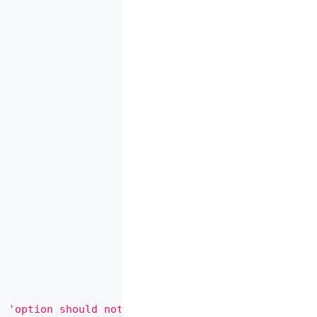
,
'option should not be empty'
)
;