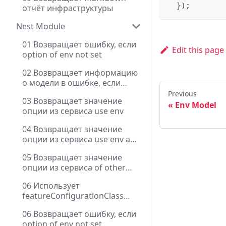
}
)
;
отчёт инфраструктуры
Nest Module
01 Возвращает ошибку, если
Edit this page
option of env not set
02 Возвращает информацию
о модели в ошибке, если
option of env not set
Previous
03 Возвращает значение
Env Model
опции из сервиса use env
04 Возвращает значение
опции из сервиса use env and
contextName
05 Возвращает значение
опции из сервиса of other
module
06 Использует
featureConfigurationClass
через DI
06 Возвращает ошибку, если
option of env not set