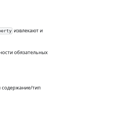
извлекают и
perty
ности обязательных
и содержание/тип