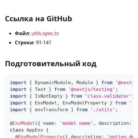
Ссылка на GitHub
Файл
:
utils.spec.ts
Строки
: 91-141
Подготовительный код
import
{
 DynamicModule
,
 Module 
}
from
'@nestjs
import
{
 Test 
}
from
'@nestjs/testing'
;
import
{
 IsNotEmpty 
}
from
'class-validator'
;
import
{
 EnvModel
,
 EnvModelProperty 
}
from
'./
import
{
 envTransform 
}
from
'./utils'
;
@
EnvModel
(
{
 name
:
'model name'
,
 description
:
'
class
AppEnv
{
@
EnvModelProperty
(
{
 description
:
'option des