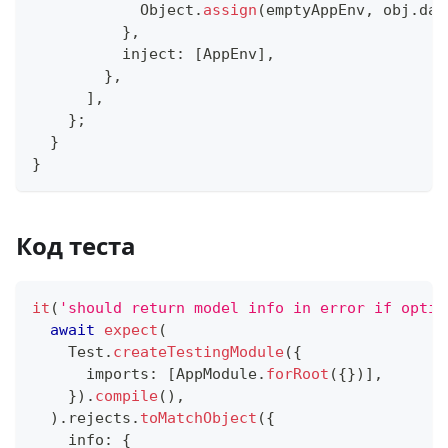
            Object
.
assign
(
emptyAppEnv
,
 obj
.
dat
}
,
          inject
:
[
AppEnv
]
,
}
,
]
,
}
;
}
}
Код теста
it
(
'should return model info in error if optio
await
expect
(
    Test
.
createTestingModule
(
{
      imports
:
[
AppModule
.
forRoot
(
{
}
)
]
,
}
)
.
compile
(
)
,
)
.
rejects
.
toMatchObject
(
{
    info
:
{