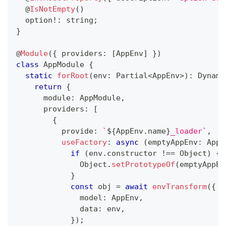
@
IsNotEmpty
(
)
  option
!
:
string
;
}
@
Module
(
{
 providers
:
[
AppEnv
]
}
)
class
AppModule
{
static
forRoot
(
env
:
 Partial
<
AppEnv
>
)
:
 Dynami
return
{
      module
:
 AppModule
,
      providers
:
[
{
          provide
:
`
${
AppEnv
.
name
}
_loader
`
,
useFactory
:
async
(
emptyAppEnv
:
 AppE
if
(
env
.
constructor 
!==
 Object
)
{
              Object
.
setPrototypeOf
(
emptyAppEn
}
const
 obj 
=
await
envTransform
(
{
              model
:
 AppEnv
,
              data
:
 env
,
}
)
;