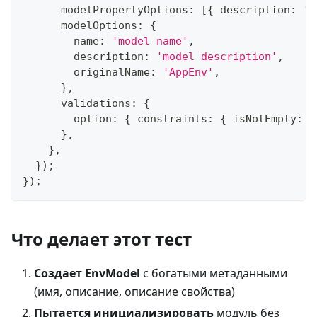
      modelPropertyOptions
:
[
{
 description
:
'o
      modelOptions
:
{
        name
:
'model name'
,
        description
:
'model description'
,
        originalName
:
'AppEnv'
,
}
,
      validations
:
{
        option
:
{
 constraints
:
{
 isNotEmpty
:
'
}
,
}
,
}
)
;
}
)
;
Что делает этот тест
Создает EnvModel
с богатыми метаданными
(имя, описание, описание свойства)
Пытается инициализировать
модуль без