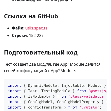
Ссылка на GitHub
Файл
:
utils.spec.ts
Строки
: 152-227
Подготовительный код
Тест создает два модуля, где App1Module делится
своей конфигурацией с App2Module:
import
{
 DynamicModule
,
 Injectable
,
 Module 
}
f
import
{
 Test
,
 TestingModule 
}
from
'@nestjs/t
import
{
 IsNotEmpty 
}
from
'class-validator'
;
import
{
 ConfigModel
,
 ConfigModelProperty 
}
fr
import
{
 configTransform 
}
from
'./utils'
;