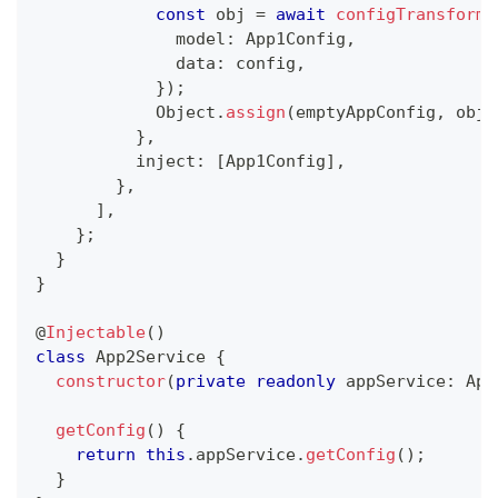
const
 obj 
=
await
configTransform
(
              model
:
 App1Config
,
              data
:
 config
,
}
)
;
            Object
.
assign
(
emptyAppConfig
,
 obj
.
}
,
          inject
:
[
App1Config
]
,
}
,
]
,
}
;
}
}
@
Injectable
(
)
class
App2Service
{
constructor
(
private
readonly
 appService
:
 App
getConfig
(
)
{
return
this
.
appService
.
getConfig
(
)
;
}