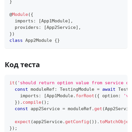
}
@
Module
(
{
  imports
:
[
App1Module
]
,
  providers
:
[
App2Service
]
,
}
)
class
App2Module
{
}
Код теста
it
(
'should return option value from service of
const
 moduleRef
:
 TestingModule 
=
await
 Test
.
    imports
:
[
App1Module
.
forRoot
(
{
 option
:
'va
}
)
.
compile
(
)
;
const
 app2Service 
=
 moduleRef
.
get
(
App2Servic
expect
(
app2Service
.
getConfig
(
)
)
.
toMatchObjec
}
)
;