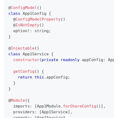
@
ConfigModel
(
)
class
App1Config
{
@
ConfigModelProperty
(
)
@
IsNotEmpty
(
)
  option
!
:
string
;
}
@
Injectable
(
)
class
App1Service
{
constructor
(
private
readonly
 appConfig
:
 App1
getConfig
(
)
{
return
this
.
appConfig
;
}
}
@
Module
(
{
  imports
:
[
App1Module
.
forShareConfig
(
)
]
,
  providers
:
[
App1Service
]
,
  exports
:
[
App1Service
]
,