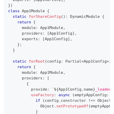
}
)
class
App1Module
{
static
forShareConfig
(
)
:
 DynamicModule 
{
return
{
      module
:
 App1Module
,
      providers
:
[
App1Config
]
,
      exports
:
[
App1Config
]
,
}
;
}
static
forRoot
(
config
:
 Partial
<
App1Config
>
)
:
return
{
      module
:
 App1Module
,
      providers
:
[
{
          provide
:
`
${
App1Config
.
name
}
_loader
`
useFactory
:
async
(
emptyAppConfig
:
 A
if
(
config
.
constructor 
!==
 Object
)
              Object
.
setPrototypeOf
(
emptyAppCo
}