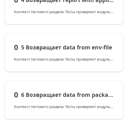
Контекст тестового раздела: Тесты проверяют модульную архитектуру nestjs-mod: сборку модулей через createNestModule, DI-связи и feature-конфигурацию.
0
5 Возвращает data from env-file
Контекст тестового раздела: Тесты проверяют модульную архитектуру nestjs-mod: сборку модулей через createNestModule, DI-связи и feature-конфигурацию.
0
6 Возвращает data from package.json-file
Контекст тестового раздела: Тесты проверяют модульную архитектуру nestjs-mod: сборку модулей через createNestModule, DI-связи и feature-конфигурацию.