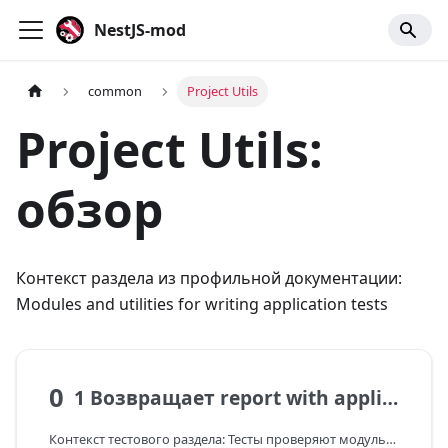
NestJS-mod
common
Project Utils
Project Utils:
обзор
Контекст раздела из профильной документации:
Modules and utilities for writing application tests
0
1 Возвращает report with application name from settings and source key with prefix for env
Контекст тестового раздела: Тесты проверяют модульную архитектуру nestjs-mod: сборку модулей через createNestModule, DI-связи и feature-конфигурацию.