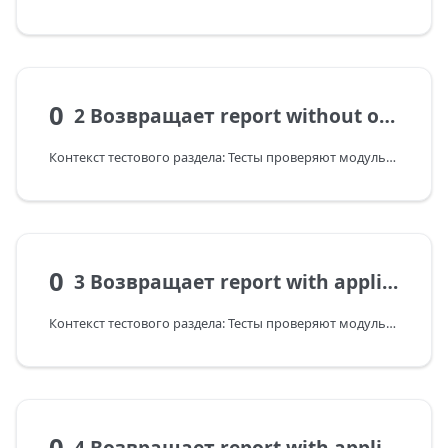
0
2 Возвращает report without override application name from package.json
Контекст тестового раздела: Тесты проверяют модульную архитектуру nestjs-mod: сборку модулей через createNestModule, DI-связи и feature-конфигурацию.
0
3 Возвращает report with application name from package.json and extended source key for env
Контекст тестового раздела: Тесты проверяют модульную архитектуру nestjs-mod: сборку модулей через createNestModule, DI-связи и feature-конфигурацию.
0
4 Возвращает report with application name from package.json and extended source key for env and use contextName, use .env file for receiving