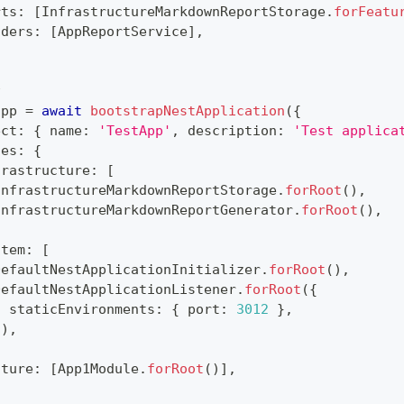
rts
:
[
InfrastructureMarkdownReportStorage
.
forFeatu
iders
:
[
AppReportService
]
,
t
app 
=
await
bootstrapNestApplication
(
{
ect
:
{
 name
:
'TestApp'
,
 description
:
'Test applica
les
:
{
frastructure
:
[
InfrastructureMarkdownReportStorage
.
forRoot
(
)
,
InfrastructureMarkdownReportGenerator
.
forRoot
(
)
,
stem
:
[
DefaultNestApplicationInitializer
.
forRoot
(
)
,
DefaultNestApplicationListener
.
forRoot
(
{
  staticEnvironments
:
{
 port
:
3012
}
,
}
)
,
ature
:
[
App1Module
.
forRoot
(
)
]
,