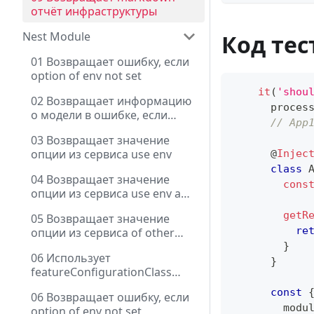
отчёт инфраструктуры
Nest Module
Код тес
01 Возвращает ошибку, если
option of env not set
it
(
'shou
02 Возвращает информацию
      proces
о модели в ошибке, если
// App
option of env not set
03 Возвращает значение
опции из сервиса use env
@
Injec
class
04 Возвращает значение
cons
опции из сервиса use env and
contextName
getR
05 Возвращает значение
re
опции из сервиса of other
module
}
06 Использует
}
featureConfigurationClass
через DI
const
06 Возвращает ошибку, если
        modu
option of env not set