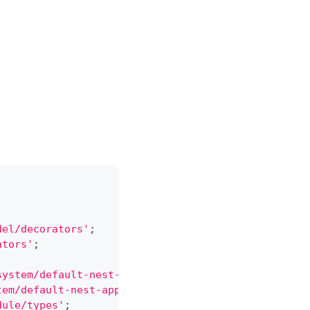
del/decorators'
;
ators'
;
system/default-nest-application/default-nest-appli
tem/default-nest-application/default-nest-applicat
dule/types'
;