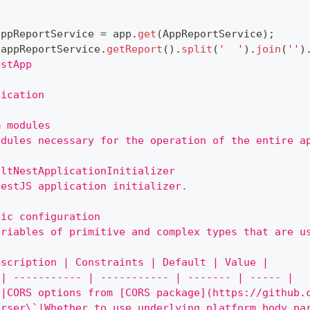
appReportService 
=
 app
.
get
(
AppReportService
)
;
(
appReportService
.
getReport
(
)
.
split
(
'  '
)
.
join
(
''
)
estApp
lication
m modules
odules necessary for the operation of the entire a
ultNestApplicationInitializer
NestJS application initializer.
tic configuration
ariables of primitive and complex types that are u
escription | Constraints | Default | Value |
 | ----------- | ----------- | ------- | ----- |
`|CORS options from [CORS package](https://github.
arser\`|Whether to use underlying platform body pa