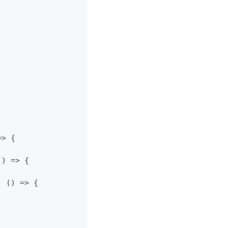
=>
{
(
)
=>
{
,
(
)
=>
{