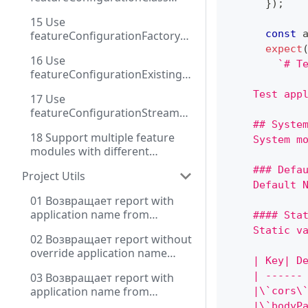
}
)
;
через DI
15 Use
const
 
featureConfigurationFactory
with injection
expect
16 Use
`
# T
featureConfigurationExisting
instance
    Test app
17 Use
featureConfigurationStream
    ## Syste
for dynamic configuration
18 Support multiple feature
    System m
modules with different
configuration methods
    ### Defa
Project Utils
    Default 
01 Возвращает report with
application name from
    #### Sta
settings and source key with
    Static v
02 Возвращает report without
prefix for env
override application name
    | Key| D
from package.json
    | ------
03 Возвращает report with
application name from
    |\`cors\
package.json and extended
    |\`bodyP