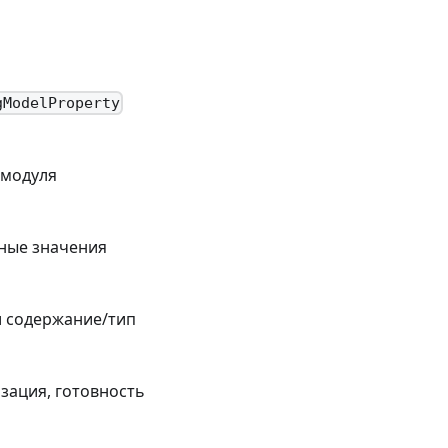
gModelProperty
 модуля
нные значения
и содержание/тип
зация, готовность