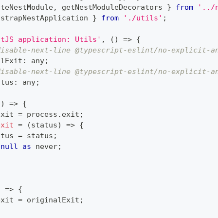
ateNestModule
,
 getNestModuleDecorators 
}
from
'../
tstrapNestApplication 
}
from
'./utils'
;
stJS application: Utils'
,
(
)
=>
{
disable-next-line @typescript-eslint/no-explicit-a
alExit
:
any
;
disable-next-line @typescript-eslint/no-explicit-a
atus
:
any
;
(
)
=>
{
Exit 
=
 process
.
exit
;
exit
=
(
status
)
=>
{
atus 
=
 status
;
null
as
never
;
)
=>
{
exit 
=
 originalExit
;