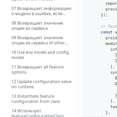
        impo
07 Возвращает информацию
        prov
о модели в ошибке, если
}
)
;
option of env not set
08 Возвращает значение
// Tes
опции из сервиса
const
 
09 Возвращает значение
        proj
опции из сервиса of other
        modu
module
          in
10 Use env model and config
            
model
            
11 Возвращает all feature
]
,
options
          sy
            
12 Update configuration value
            
on runtime
            
13 Instantiate feature
configuration from class
]
,
          fe
14 Использует
}
,
featureConfigurationClass