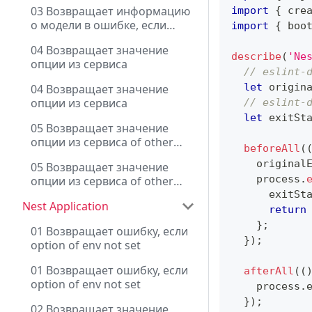
option of env not set
03 Возвращает информацию
import
{
 cre
о модели в ошибке, если
import
{
 boo
option of env not set
04 Возвращает значение
describe
(
'Ne
опции из сервиса
// eslint-
let
 origin
04 Возвращает значение
опции из сервиса
// eslint-
let
 exitSt
05 Возвращает значение
опции из сервиса of other
beforeAll
(
module
    original
05 Возвращает значение
    process
.
опции из сервиса of other
module
      exitSt
Nest Application
return
}
;
01 Возвращает ошибку, если
}
)
;
option of env not set
01 Возвращает ошибку, если
afterAll
(
(
option of env not set
    process
.
}
)
;
02 Возвращает значение