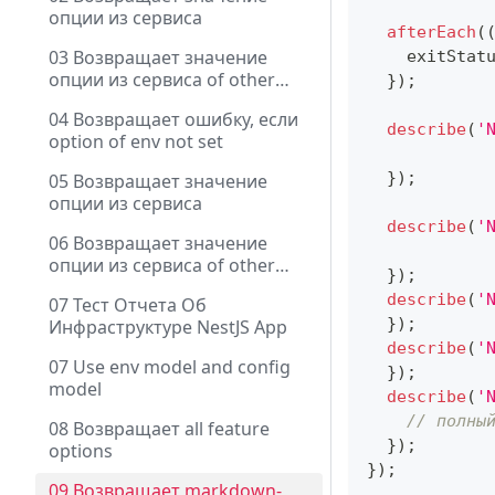
опции из сервиса
afterEach
(
03 Возвращает значение
    exitStat
опции из сервиса of other
}
)
;
module
04 Возвращает ошибку, если
describe
(
'
option of env not set
}
)
;
05 Возвращает значение
опции из сервиса
describe
(
'
06 Возвращает значение
опции из сервиса of other
}
)
;
module
describe
(
'
07 Тест Отчета Об
}
)
;
Инфраструктуре NestJS App
describe
(
'
07 Use env model and config
}
)
;
model
describe
(
'
// полны
08 Возвращает all feature
}
)
;
options
}
)
;
09 Возвращает markdown-