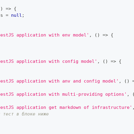
(
)
=>
{
us 
=
null
;
NestJS application with env model'
,
(
)
=>
{
NestJS application with config model'
,
(
)
=>
{
NestJS application with anv and config model'
,
(
)
NestJS application with multi-providing options'
,
NestJS application get markdown of infrastructure'
й тест в блоке ниже