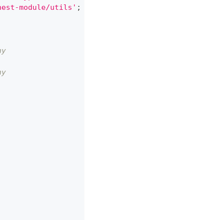
nest-module/utils'
;
ny
ny