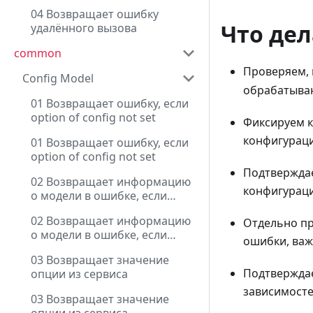
04 Возвращает ошибку
Что дел
удалённого вызова
common
Проверяем, 
Config Model
обрабатыва
01 Возвращает ошибку, если
option of config not set
Фиксируем к
конфигураци
01 Возвращает ошибку, если
option of config not set
Подтверждае
02 Возвращает информацию
конфигураци
о модели в ошибке, если
option of config not set
02 Возвращает информацию
Отдельно пр
о модели в ошибке, если
ошибки, важ
option of config not set
03 Возвращает значение
Подтверждае
опции из сервиса
зависимосте
03 Возвращает значение