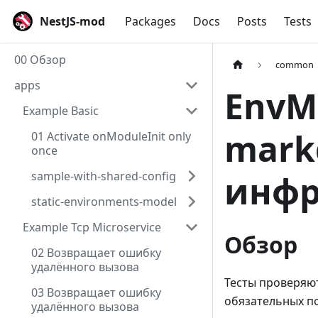
NestJS-mod
Packages
Docs
Posts
Tests
00 Обзор
common
apps
EnvM
Example Basic
mark
01 Activate onModuleInit only
once
sample-with-shared-config
инфр
static-environments-model
Example Tcp Microservice
Обзор
02 Возвращает ошибку
удалённого вызова
Тесты проверяют
03 Возвращает ошибку
обязательных по
удалённого вызова