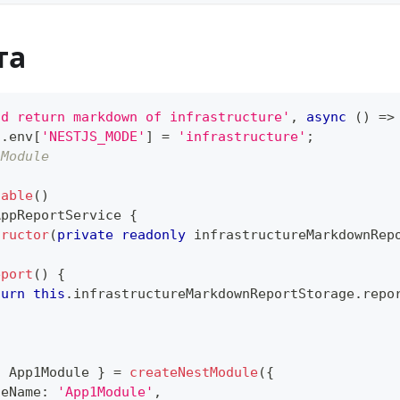
та
ld return markdown of infrastructure'
,
async
(
)
=>
s
.
env
[
'NESTJS_MODE'
]
=
'infrastructure'
;
1Module
table
(
)
AppReportService
{
tructor
(
private
readonly
 infrastructureMarkdownRep
eport
(
)
{
turn
this
.
infrastructureMarkdownReportStorage
.
repo
{
 App1Module 
}
=
createNestModule
(
{
leName
:
'App1Module'
,