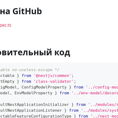
на GitHub
spec.ts
овительный код
sable no-useless-escape */
ectable 
}
from
'@nestjs/common'
;
otEmpty 
}
from
'class-validator'
;
figModel
,
 ConfigModelProperty 
}
from
'../config-mo
Model
,
 EnvModelProperty 
}
from
'../env-model/decor
aultNestApplicationInitializer 
}
from
'../modules/
aultNestApplicationListener 
}
from
'../modules/sys
ectableFeatureConfigurationType 
}
from
'../nest-mo