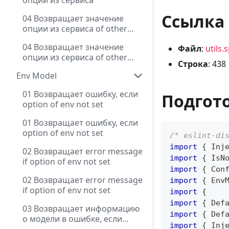
опции из сервиса
Ссылка 
04 Возвращает значение
опции из сервиса of other
module
04 Возвращает значение
Файл
:
utils.
опции из сервиса of other
Строка
: 438
module
Env Model
01 Возвращает ошибку, если
Подгот
option of env not set
01 Возвращает ошибку, если
option of env not set
/* eslint-di
import
{
 Inj
02 Возвращает error message
import
{
 IsN
if option of env not set
import
{
 Con
02 Возвращает error message
import
{
 Env
if option of env not set
import
{
import
{
 Def
03 Возвращает информацию
import
{
 Def
о модели в ошибке, если
import
{
 Inj