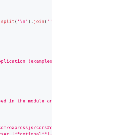
.
split
(
'\n'
)
.
join
(
''
)
)
.
toEqual
(
pplication (examples: launching a NestJS applicati
sed in the module and can be used at the time of g
com/expressjs/cors#configuration-options)|**option
rser.|**optional**|-|-|