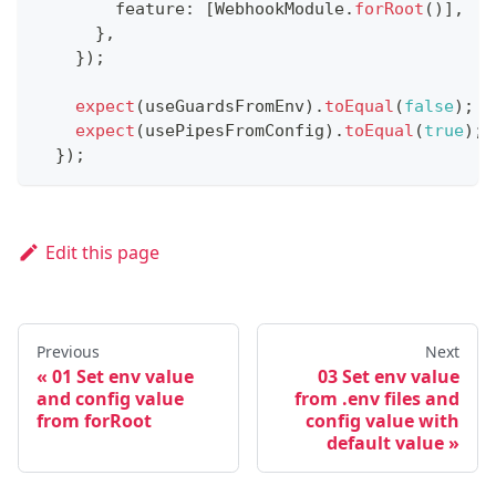
        feature
:
[
WebhookModule
.
forRoot
(
)
]
,
}
,
}
)
;
expect
(
useGuardsFromEnv
)
.
toEqual
(
false
)
;
expect
(
usePipesFromConfig
)
.
toEqual
(
true
)
;
}
)
;
Edit this page
Previous
Next
01 Set env value
03 Set env value
and config value
from .env files and
from forRoot
config value with
default value