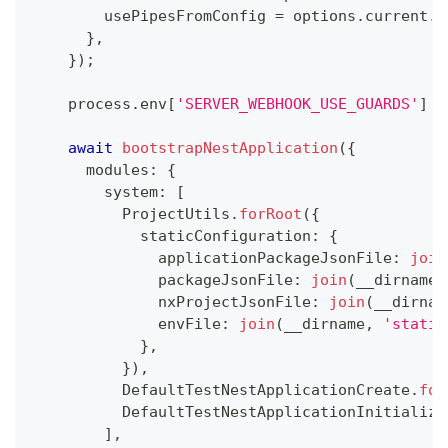
        usePipesFromConfig 
=
 options
.
current
.
s
}
,
}
)
;
    process
.
env
[
'SERVER_WEBHOOK_USE_GUARDS'
]
=
await
bootstrapNestApplication
(
{
      modules
:
{
        system
:
[
          ProjectUtils
.
forRoot
(
{
            staticConfiguration
:
{
              applicationPackageJsonFile
:
join
              packageJsonFile
:
join
(
__dirname
,
              nxProjectJsonFile
:
join
(
__dirnam
              envFile
:
join
(
__dirname
,
'static
}
,
}
)
,
          DefaultTestNestApplicationCreate
.
for
          DefaultTestNestApplicationInitialize
]
,