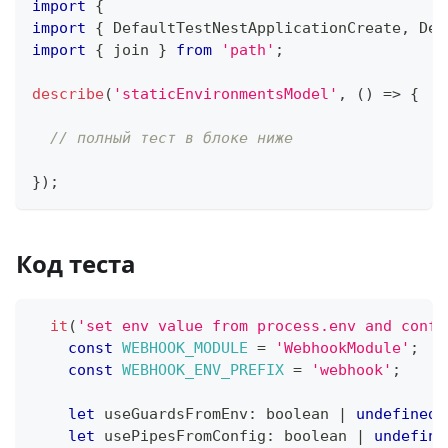
import
{
import
{
 DefaultTestNestApplicationCreate
,
 Def
import
{
 join 
}
from
'path'
;
describe
(
'staticEnvironmentsModel'
,
(
)
=>
{
// полный тест в блоке ниже
}
)
;
Код теста
it
(
'set env value from process.env and confi
const
WEBHOOK_MODULE
=
'WebhookModule'
;
const
WEBHOOK_ENV_PREFIX
=
'webhook'
;
let
 useGuardsFromEnv
:
boolean
|
undefined
let
 usePipesFromConfig
:
boolean
|
undefine