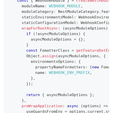
const
{
 WebhookModule 
}
=
createNestModule
      moduleName
:
WEBHOOK_MODULE
,
      moduleCategory
:
 NestModuleCategory
.
featu
      staticEnvironmentsModel
:
 WebhookEnvironm
      staticConfigurationModel
:
 WebhookConfigu
wrapForRootAsync
:
(
asyncModuleOptions
)
=
if
(
!
asyncModuleOptions
)
{
          asyncModuleOptions 
=
{
}
;
}
const
 FomatterClass 
=
getFeatureDotEnv
        Object
.
assign
(
asyncModuleOptions
,
{
          environmentsOptions
:
{
            propertyNameFormatters
:
[
new
Fomat
            name
:
WEBHOOK_ENV_PREFIX
,
}
,
}
)
;
return
{
 asyncModuleOptions 
}
;
}
,
preWrapApplication
:
async
(
options
)
=>
{
        useGuardsFromEnv 
=
 options
.
current
.
sta