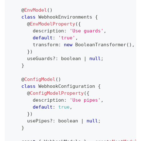
@
EnvModel
(
)
class
WebhookEnvironments
{
@
EnvModelProperty
(
{
        description
:
'Use guards'
,
default
:
'true'
,
        transform
:
new
BooleanTransformer
(
)
,
}
)
      useGuards
?
:
boolean
|
null
;
}
@
ConfigModel
(
)
class
WebhookConfiguration
{
@
ConfigModelProperty
(
{
        description
:
'Use pipes'
,
default
:
true
,
}
)
      usePipes
?
:
boolean
|
null
;
}