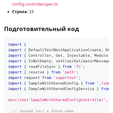
config.controller.spec.ts
Строка
: 33
Подготовительный код
import
{
import
{
 DefaultTestNestApplicationCreate
,
 Def
import
{
 Controller
,
 Get
,
 Injectable
,
 Module 
}
import
{
 IsNotEmpty
,
 setClassValidatorMessages
import
{
 readFileSync 
}
from
'fs'
;
import
{
 resolve 
}
from
'path'
;
import
 request 
from
'supertest'
;
import
{
 SampleWithSharedConfig 
}
from
'./samp
import
{
 SampleWithSharedConfigService 
}
from
describe
(
'SampleWithSharedConfigController'
,
(
// полный тест в блоке ниже