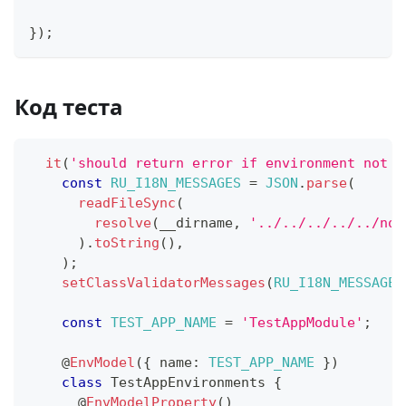
}
)
;
Код теста
it
(
'should return error if environment not s
const
RU_I18N_MESSAGES
=
JSON
.
parse
(
readFileSync
(
resolve
(
__dirname
,
'../../../../../nod
)
.
toString
(
)
,
)
;
setClassValidatorMessages
(
RU_I18N_MESSAGES
const
TEST_APP_NAME
=
'TestAppModule'
;
@
EnvModel
(
{
 name
:
TEST_APP_NAME
}
)
class
TestAppEnvironments
{
@
EnvModelProperty
(
)