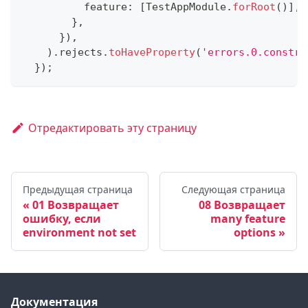
          feature
:
[
TestAppModule
.
forRoot
(
)
]
,
}
,
}
)
,
)
.
rejects
.
toHaveProperty
(
'errors.0.constra
}
)
;
Отредактировать эту страницу
Предыдущая страница
Следующая страница
01 Возвращает
08 Возвращает
ошибку, если
many feature
environment not set
options
Документация