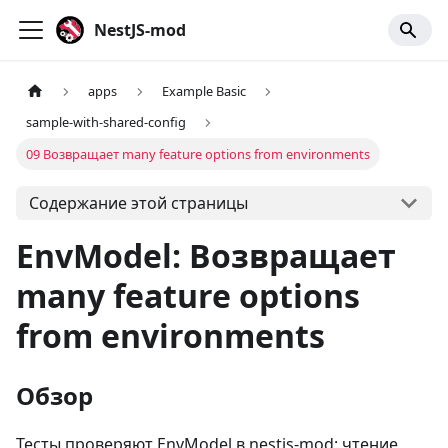
NestJS-mod
apps
Example Basic
sample-with-shared-config
09 Возвращает many feature options from environments
Содержание этой страницы
EnvModel: Возвращает
many feature options
from environments
Обзор
Тесты проверяют EnvModel в nestjs-mod: чтение