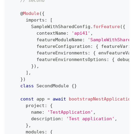
// second
@
Module
(
{
      imports
:
[
        SampleWithSharedConfig
.
forFeature
(
{
          contextName
:
'api41'
,
          featureModuleName
:
'SampleWithShared
          featureConfiguration
:
{
 featureVar
:
          featureEnvironments
:
{
 envFeatureVar
          featureEnvironmentsOptions
:
{
 debug
:
}
)
,
]
,
}
)
class
SecondModule
{
}
const
 app 
=
await
bootstrapNestApplication
      project
:
{
        name
:
'TestApplication'
,
        description
:
'Test application'
,
}
,
      modules
:
{