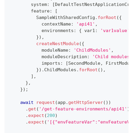
        system
:
[
DefaultTestNestApplicationCre
        feature
:
[
          SampleWithSharedConfig
.
forRoot
(
{
            contextName
:
'api41'
,
            environments
:
{
 var1
:
'var1value'
}
)
,
createNestModule
(
{
            moduleName
:
'ChildModules'
,
            moduleDescription
:
'Child modules'
            imports
:
[
SecondModule
,
 FirstModul
}
)
.
ChildModules
.
forRoot
(
)
,
]
,
}
,
}
)
;
await
request
(
app
.
getHttpServer
(
)
)
.
get
(
'/get-feature-environments/api41'
)
.
expect
(
200
)
.
expect
(
'[{"envFeatureVar":"envFeatureVa