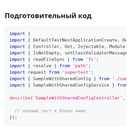
Подготовительный код
import
{
import
{
 DefaultTestNestApplicationCreate
,
 Def
import
{
 Controller
,
 Get
,
 Injectable
,
 Module 
}
import
{
 IsNotEmpty
,
 setClassValidatorMessages
import
{
 readFileSync 
}
from
'fs'
;
import
{
 resolve 
}
from
'path'
;
import
 request 
from
'supertest'
;
import
{
 SampleWithSharedConfig 
}
from
'./samp
import
{
 SampleWithSharedConfigService 
}
from
describe
(
'SampleWithSharedConfigController'
,
(
// полный тест в блоке ниже
}
)
;