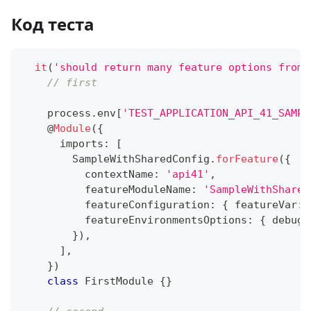
Код теста
it
(
'should return many feature options from 
// first
    process
.
env
[
'TEST_APPLICATION_API_41_SAMPL
@
Module
(
{
      imports
:
[
        SampleWithSharedConfig
.
forFeature
(
{
          contextName
:
'api41'
,
          featureModuleName
:
'SampleWithShared
          featureConfiguration
:
{
 featureVar
:
          featureEnvironmentsOptions
:
{
 debug
:
}
)
,
]
,
}
)
class
FirstModule
{
}