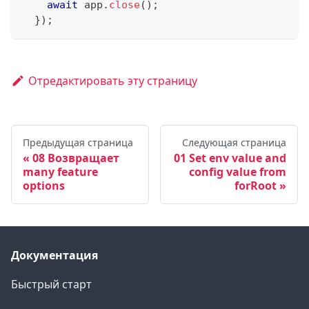
await
 app
.
close
(
)
;
}
)
;
Отредактировать эту страницу
Предыдущая страница
Следующая страница
08 Возвращает
01 Set env value and
many feature
config value from
options
forRoot
Документация
Быстрый старт